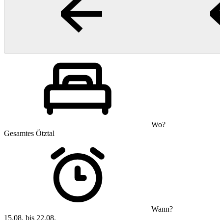
Wo?
Gesamtes Ötztal
Wann?
15.08. bis 22.08.