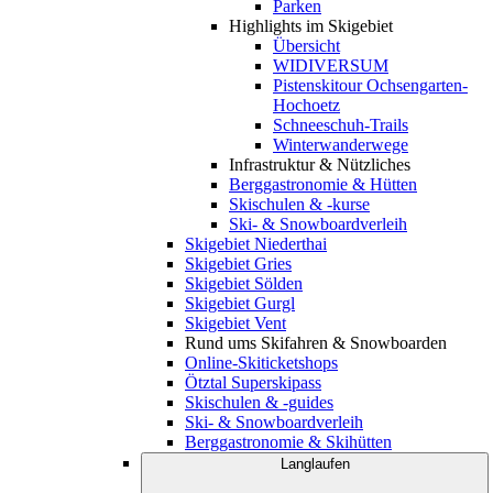
Parken
Highlights im Skigebiet
Übersicht
WIDIVERSUM
Pistenskitour Ochsengarten-
Hochoetz
Schneeschuh-Trails
Winterwanderwege
Infrastruktur & Nützliches
Berggastronomie & Hütten
Skischulen & -kurse
Ski- & Snowboardverleih
Skigebiet Niederthai
Skigebiet Gries
Skigebiet Sölden
Skigebiet Gurgl
Skigebiet Vent
Rund ums Skifahren & Snowboarden
Online-Skiticketshops
Ötztal Superskipass
Skischulen & -guides
Ski- & Snowboardverleih
Berggastronomie & Skihütten
Langlaufen