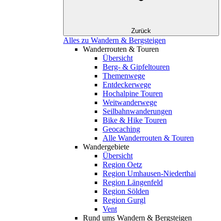
Zurück
Alles zu Wandern & Bergsteigen
Wanderrouten & Touren
Übersicht
Berg- & Gipfeltouren
Themenwege
Entdeckerwege
Hochalpine Touren
Weitwanderwege
Seilbahnwanderungen
Bike & Hike Touren
Geocaching
Alle Wanderrouten & Touren
Wandergebiete
Übersicht
Region Oetz
Region Umhausen-Niederthai
Region Längenfeld
Region Sölden
Region Gurgl
Vent
Rund ums Wandern & Bergsteigen