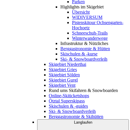
Parken
Highlights im Skigebiet
Übersicht
WIDIVERSUM
Pistenskitour Ochsengarten-
Hochoetz
Schneeschuh-Trails
Winterwanderwege
Infrastruktur & Nützliches
Berggastronomie & Hütten
Skischulen & -kurse
Ski- & Snowboardverleih
Skigebiet Niederthai
Skigebiet Gries
Skigebiet Sölden
Skigebiet Gurgl
Skigebiet Vent
Rund ums Skifahren & Snowboarden
Online-Skiticketshops
Ötztal Superskipass
Skischulen & -guides
Ski- & Snowboardverleih
Berggastronomie & Skihütten
Langlaufen