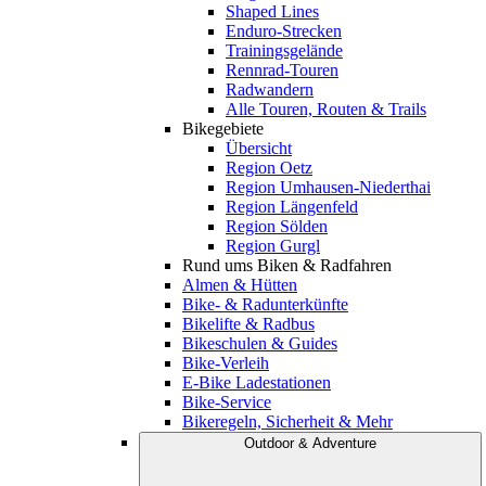
Shaped Lines
Enduro-Strecken
Trainingsgelände
Rennrad-Touren
Radwandern
Alle Touren, Routen & Trails
Bikegebiete
Übersicht
Region Oetz
Region Umhausen-Niederthai
Region Längenfeld
Region Sölden
Region Gurgl
Rund ums Biken & Radfahren
Almen & Hütten
Bike- & Radunterkünfte
Bikelifte & Radbus
Bikeschulen & Guides
Bike-Verleih
E-Bike Ladestationen
Bike-Service
Bikeregeln, Sicherheit & Mehr
Outdoor & Adventure