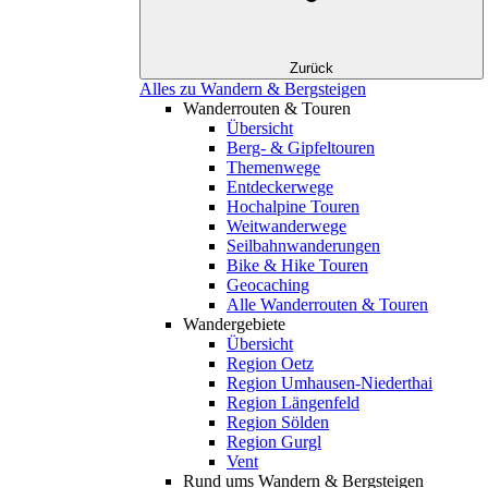
Zurück
Alles zu Wandern & Bergsteigen
Wanderrouten & Touren
Übersicht
Berg- & Gipfeltouren
Themenwege
Entdeckerwege
Hochalpine Touren
Weitwanderwege
Seilbahnwanderungen
Bike & Hike Touren
Geocaching
Alle Wanderrouten & Touren
Wandergebiete
Übersicht
Region Oetz
Region Umhausen-Niederthai
Region Längenfeld
Region Sölden
Region Gurgl
Vent
Rund ums Wandern & Bergsteigen