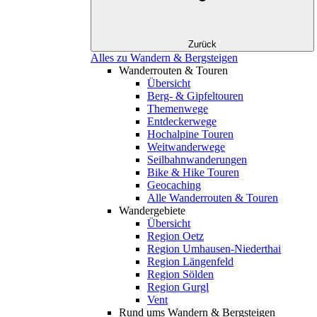
Zurück
Alles zu Wandern & Bergsteigen
Wanderrouten & Touren
Übersicht
Berg- & Gipfeltouren
Themenwege
Entdeckerwege
Hochalpine Touren
Weitwanderwege
Seilbahnwanderungen
Bike & Hike Touren
Geocaching
Alle Wanderrouten & Touren
Wandergebiete
Übersicht
Region Oetz
Region Umhausen-Niederthai
Region Längenfeld
Region Sölden
Region Gurgl
Vent
Rund ums Wandern & Bergsteigen