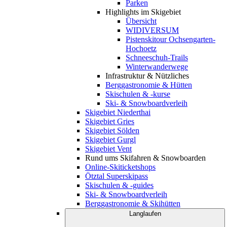
Parken
Highlights im Skigebiet
Übersicht
WIDIVERSUM
Pistenskitour Ochsengarten-
Hochoetz
Schneeschuh-Trails
Winterwanderwege
Infrastruktur & Nützliches
Berggastronomie & Hütten
Skischulen & -kurse
Ski- & Snowboardverleih
Skigebiet Niederthai
Skigebiet Gries
Skigebiet Sölden
Skigebiet Gurgl
Skigebiet Vent
Rund ums Skifahren & Snowboarden
Online-Skiticketshops
Ötztal Superskipass
Skischulen & -guides
Ski- & Snowboardverleih
Berggastronomie & Skihütten
Langlaufen