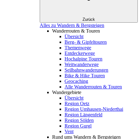
Zurück
Alles zu Wandern & Bergsteigen
Wanderrouten & Touren
Übersicht
Berg- & Gipfeltouren
Themenwege
Entdeckerwege
Hochalpine Touren
Weitwanderwege
Seilbahnwanderungen
Bike & Hike Touren
Geocaching
Alle Wanderrouten & Touren
Wandergebiete
Übersicht
Region Oetz
Region Umhausen-Niederthai
Region Längenfeld
Region Sölden
Region Gurgl
Vent
Rund ums Wandern & Bergsteigen