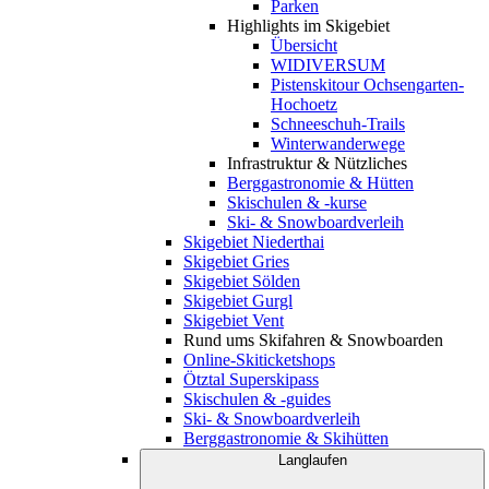
Parken
Highlights im Skigebiet
Übersicht
WIDIVERSUM
Pistenskitour Ochsengarten-
Hochoetz
Schneeschuh-Trails
Winterwanderwege
Infrastruktur & Nützliches
Berggastronomie & Hütten
Skischulen & -kurse
Ski- & Snowboardverleih
Skigebiet Niederthai
Skigebiet Gries
Skigebiet Sölden
Skigebiet Gurgl
Skigebiet Vent
Rund ums Skifahren & Snowboarden
Online-Skiticketshops
Ötztal Superskipass
Skischulen & -guides
Ski- & Snowboardverleih
Berggastronomie & Skihütten
Langlaufen