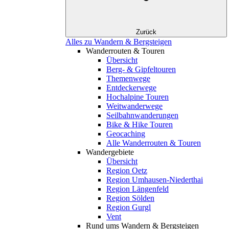
Zurück
Alles zu Wandern & Bergsteigen
Wanderrouten & Touren
Übersicht
Berg- & Gipfeltouren
Themenwege
Entdeckerwege
Hochalpine Touren
Weitwanderwege
Seilbahnwanderungen
Bike & Hike Touren
Geocaching
Alle Wanderrouten & Touren
Wandergebiete
Übersicht
Region Oetz
Region Umhausen-Niederthai
Region Längenfeld
Region Sölden
Region Gurgl
Vent
Rund ums Wandern & Bergsteigen