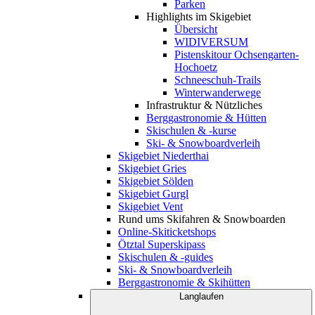
Parken
Highlights im Skigebiet
Übersicht
WIDIVERSUM
Pistenskitour Ochsengarten-
Hochoetz
Schneeschuh-Trails
Winterwanderwege
Infrastruktur & Nützliches
Berggastronomie & Hütten
Skischulen & -kurse
Ski- & Snowboardverleih
Skigebiet Niederthai
Skigebiet Gries
Skigebiet Sölden
Skigebiet Gurgl
Skigebiet Vent
Rund ums Skifahren & Snowboarden
Online-Skiticketshops
Ötztal Superskipass
Skischulen & -guides
Ski- & Snowboardverleih
Berggastronomie & Skihütten
Langlaufen