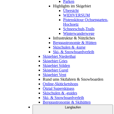
Parken
Highlights im Skigebiet
Übersicht
WIDIVERSUM
Pistenskitour Ochsengarten-
Hochoetz
Schneeschuh-Trails
Winterwanderwege
Infrastruktur & Nützliches
Berggastronomie & Hütten
Skischulen & -kurse
Ski- & Snowboardverleih
Skigebiet Niederthai
Skigebiet Gries
Skigebiet Sölden
Skigebiet Gurgl
Skigebiet Vent
Rund ums Skifahren & Snowboarden
Online-Skiticketshops
Ötztal Superskipass
Skischulen & -guides
Ski- & Snowboardverleih
Berggastronomie & Skihütten
Langlaufen