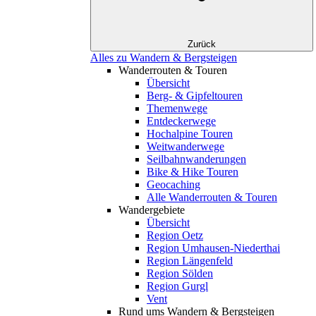
Zurück
Alles zu Wandern & Bergsteigen
Wanderrouten & Touren
Übersicht
Berg- & Gipfeltouren
Themenwege
Entdeckerwege
Hochalpine Touren
Weitwanderwege
Seilbahnwanderungen
Bike & Hike Touren
Geocaching
Alle Wanderrouten & Touren
Wandergebiete
Übersicht
Region Oetz
Region Umhausen-Niederthai
Region Längenfeld
Region Sölden
Region Gurgl
Vent
Rund ums Wandern & Bergsteigen