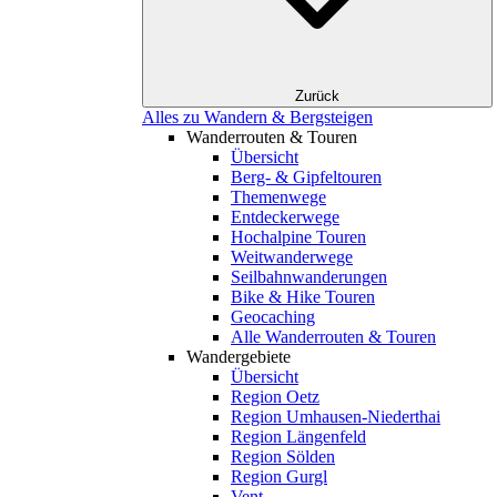
Zurück
Alles zu Wandern & Bergsteigen
Wanderrouten & Touren
Übersicht
Berg- & Gipfeltouren
Themenwege
Entdeckerwege
Hochalpine Touren
Weitwanderwege
Seilbahnwanderungen
Bike & Hike Touren
Geocaching
Alle Wanderrouten & Touren
Wandergebiete
Übersicht
Region Oetz
Region Umhausen-Niederthai
Region Längenfeld
Region Sölden
Region Gurgl
Vent