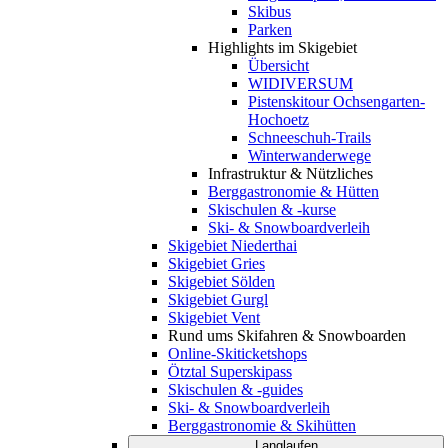
Skibus
Parken
Highlights im Skigebiet
Übersicht
WIDIVERSUM
Pistenskitour Ochsengarten-
Hochoetz
Schneeschuh-Trails
Winterwanderwege
Infrastruktur & Nützliches
Berggastronomie & Hütten
Skischulen & -kurse
Ski- & Snowboardverleih
Skigebiet Niederthai
Skigebiet Gries
Skigebiet Sölden
Skigebiet Gurgl
Skigebiet Vent
Rund ums Skifahren & Snowboarden
Online-Skiticketshops
Ötztal Superskipass
Skischulen & -guides
Ski- & Snowboardverleih
Berggastronomie & Skihütten
Langlaufen