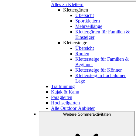
Alles zu Klettern
Klettergärten
Übersicht
Sportklettern
Mehrseillänge
Klettergärten für Familien &
Einsteiger
Klettersteige
Übersicht
Routen
Klettersteige für Familien &
Beginner
Klettersteige für Könner
Klettersteig in hochalpiner
Lage
Trailrunning
Kajak & Kanu
Paragleiten
Hochseilgärten
Alle Outdoor-Anbieter
Weitere Sommeraktivitäten