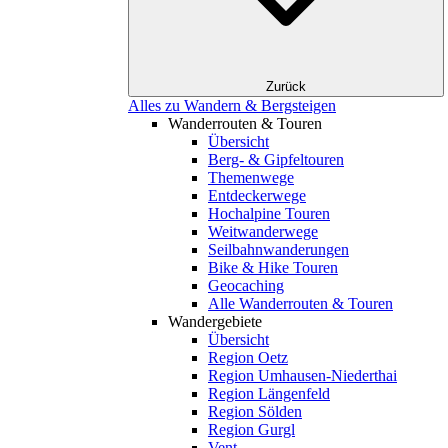
Zurück
Alles zu Wandern & Bergsteigen
Wanderrouten & Touren
Übersicht
Berg- & Gipfeltouren
Themenwege
Entdeckerwege
Hochalpine Touren
Weitwanderwege
Seilbahnwanderungen
Bike & Hike Touren
Geocaching
Alle Wanderrouten & Touren
Wandergebiete
Übersicht
Region Oetz
Region Umhausen-Niederthai
Region Längenfeld
Region Sölden
Region Gurgl
Vent