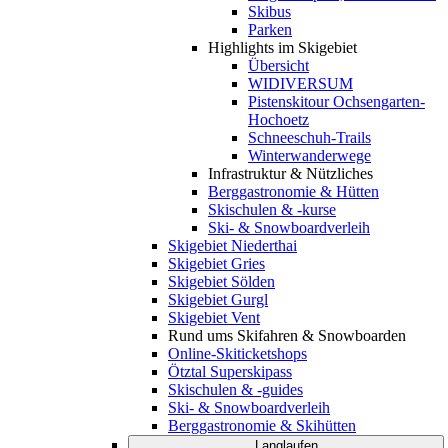
Skibus
Parken
Highlights im Skigebiet
Übersicht
WIDIVERSUM
Pistenskitour Ochsengarten-
Hochoetz
Schneeschuh-Trails
Winterwanderwege
Infrastruktur & Nützliches
Berggastronomie & Hütten
Skischulen & -kurse
Ski- & Snowboardverleih
Skigebiet Niederthai
Skigebiet Gries
Skigebiet Sölden
Skigebiet Gurgl
Skigebiet Vent
Rund ums Skifahren & Snowboarden
Online-Skiticketshops
Ötztal Superskipass
Skischulen & -guides
Ski- & Snowboardverleih
Berggastronomie & Skihütten
Langlaufen