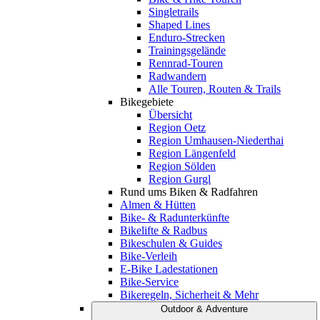
Singletrails
Shaped Lines
Enduro-Strecken
Trainingsgelände
Rennrad-Touren
Radwandern
Alle Touren, Routen & Trails
Bikegebiete
Übersicht
Region Oetz
Region Umhausen-Niederthai
Region Längenfeld
Region Sölden
Region Gurgl
Rund ums Biken & Radfahren
Almen & Hütten
Bike- & Radunterkünfte
Bikelifte & Radbus
Bikeschulen & Guides
Bike-Verleih
E-Bike Ladestationen
Bike-Service
Bikeregeln, Sicherheit & Mehr
Outdoor & Adventure