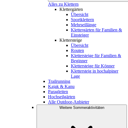
Alles zu Klettern
Klettergärten
Übersicht
Sportklettern
Mehrseillänge
Klettergärten für Familien &
Einsteiger
Klettersteige
Übersicht
Routen
Klettersteige für Familien &
Beginner
Klettersteige für Könner
Klettersteig in hochalpiner
Lage
Trailrunning
Kajak & Kanu
Paragleiten
Hochseilgärten
Alle Outdoor-Anbieter
Weitere Sommeraktivitäten