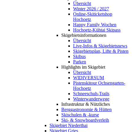
Übersicht
Winter 2026 / 2027
Online-Skiticketshop
Hochoetz
Happy Family Wochen
Hochoetz-Kühtai Skipass
Skigebietsinformationen
Übersicht
Live-Infos & Skigebietsnews
Skigebietsplan, Lifte & Pisten
Skibus
Parken
Highlights im Skigebiet
Übersicht
WIDIVERSUM
Pistenskitour Ochsengarten-
Hochoetz
Schneeschuh-Trails
Winterwanderwege
Infrastruktur & Nützliches
Berggastronomie & Hütten
Skischulen & -kurse
Ski- & Snowboardverleih
Skigebiet Niederthai
Skigebiet Gries