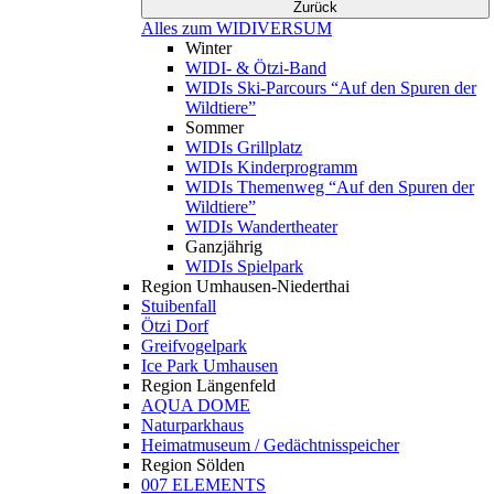
Zurück
Alles zum WIDIVERSUM
Winter
WIDI- & Ötzi-Band
WIDIs Ski-Parcours “Auf den Spuren der
Wildtiere”
Sommer
WIDIs Grillplatz
WIDIs Kinderprogramm
WIDIs Themenweg “Auf den Spuren der
Wildtiere”
WIDIs Wandertheater
Ganzjährig
WIDIs Spielpark
Region Umhausen-Niederthai
Stuibenfall
Ötzi Dorf
Greifvogelpark
Ice Park Umhausen
Region Längenfeld
AQUA DOME
Naturparkhaus
Heimatmuseum / Gedächtnisspeicher
Region Sölden
007 ELEMENTS