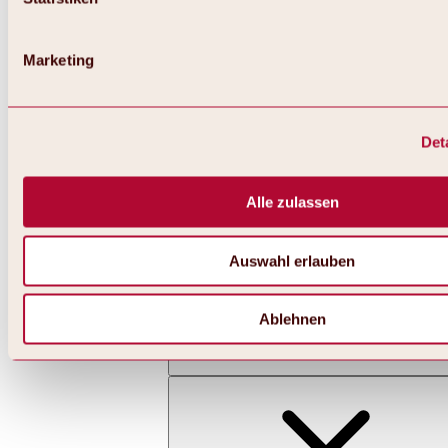
Marketing
Det
Zurück
Alles zu Skifahren & Snowboarden | Skigebiete
Skigebiete
Alle zulassen
Skigebiet Hochoetz
Auswahl erlauben
Ablehnen