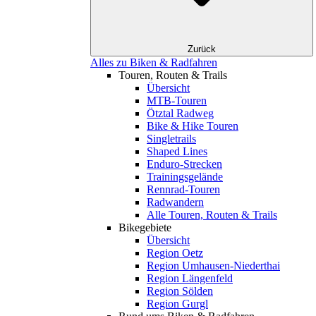
Zurück
Alles zu Biken & Radfahren
Touren, Routen & Trails
Übersicht
MTB-Touren
Ötztal Radweg
Bike & Hike Touren
Singletrails
Shaped Lines
Enduro-Strecken
Trainingsgelände
Rennrad-Touren
Radwandern
Alle Touren, Routen & Trails
Bikegebiete
Übersicht
Region Oetz
Region Umhausen-Niederthai
Region Längenfeld
Region Sölden
Region Gurgl