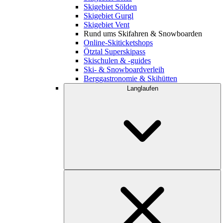
Skigebiet Sölden
Skigebiet Gurgl
Skigebiet Vent
Rund ums Skifahren & Snowboarden
Online-Skiticketshops
Ötztal Superskipass
Skischulen & -guides
Ski- & Snowboardverleih
Berggastronomie & Skihütten
Langlaufen