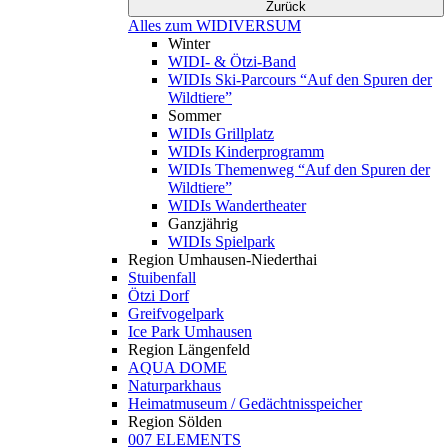
Zurück
Alles zum WIDIVERSUM
Winter
WIDI- & Ötzi-Band
WIDIs Ski-Parcours “Auf den Spuren der
Wildtiere”
Sommer
WIDIs Grillplatz
WIDIs Kinderprogramm
WIDIs Themenweg “Auf den Spuren der
Wildtiere”
WIDIs Wandertheater
Ganzjährig
WIDIs Spielpark
Region Umhausen-Niederthai
Stuibenfall
Ötzi Dorf
Greifvogelpark
Ice Park Umhausen
Region Längenfeld
AQUA DOME
Naturparkhaus
Heimatmuseum / Gedächtnisspeicher
Region Sölden
007 ELEMENTS