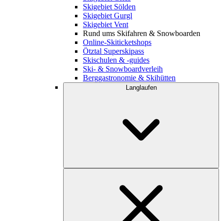
Skigebiet Sölden
Skigebiet Gurgl
Skigebiet Vent
Rund ums Skifahren & Snowboarden
Online-Skiticketshops
Ötztal Superskipass
Skischulen & -guides
Ski- & Snowboardverleih
Berggastronomie & Skihütten
Langlaufen