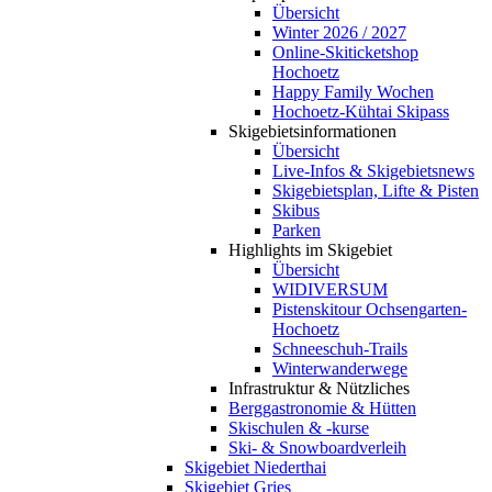
Übersicht
Winter 2026 / 2027
Online-Skiticketshop
Hochoetz
Happy Family Wochen
Hochoetz-Kühtai Skipass
Skigebietsinformationen
Übersicht
Live-Infos & Skigebietsnews
Skigebietsplan, Lifte & Pisten
Skibus
Parken
Highlights im Skigebiet
Übersicht
WIDIVERSUM
Pistenskitour Ochsengarten-
Hochoetz
Schneeschuh-Trails
Winterwanderwege
Infrastruktur & Nützliches
Berggastronomie & Hütten
Skischulen & -kurse
Ski- & Snowboardverleih
Skigebiet Niederthai
Skigebiet Gries