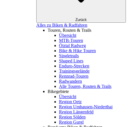
Zurück
Alles zu Biken & Radfahren
Touren, Routen & Trails
Übersicht
MTB-Touren
Ötztal Radweg
Bike & Hike Touren
Singletrails
Shaped Lines
Enduro-Strecken
Trainingsgelände
Rennrad-Touren
Radwandern
Alle Touren, Routen & Trails
Bikegebiete
Übersicht
Region Oetz
Region Umhausen-Niederthai
Region Längenfeld
Region Sölden
Region Gurgl