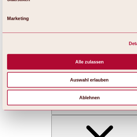
Marketing
Det
Zurück
Alles zu Skifahren & Snowboarden | Skigebiete
Skigebiete
Alle zulassen
Skigebiet Hochoetz
Auswahl erlauben
Ablehnen