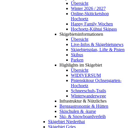
Übersicht
Winter 2026 / 2027
Online-Skiticketshop
Hochoetz
Happy Family Wochen
Hochoetz-Kühtai Skipass
Skigebietsinformationen
Übersicht
Live-Infos & Skigebietsnews
Skigebietsplan, Lifte & Pisten
Skibus
Parken
Highlights im Skigebiet
Übersicht
WIDIVERSUM
Pistenskitour Ochsengarten-
Hochoetz
Schneeschuh-Trails
Winterwanderwege
Infrastruktur & Nützliches
Berggastronomie & Hütten
Skischulen & -kurse
Ski- & Snowboardverleih
Skigebiet Niederthai
Skigebiet Gries