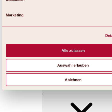
Marketing
Det
Zurück
Alles zu Skifahren & Snowboarden | Skigebiete
Skigebiete
Alle zulassen
Skigebiet Hochoetz
Auswahl erlauben
Ablehnen