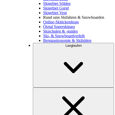
Skigebiet Sölden
Skigebiet Gurgl
Skigebiet Vent
Rund ums Skifahren & Snowboarden
Online-Skiticketshops
Ötztal Superskipass
Skischulen & -guides
Ski- & Snowboardverleih
Berggastronomie & Skihütten
Langlaufen