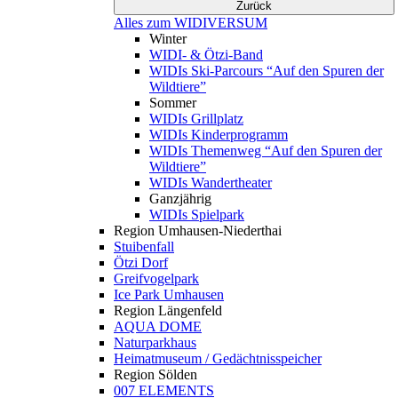
Zurück
Alles zum WIDIVERSUM
Winter
WIDI- & Ötzi-Band
WIDIs Ski-Parcours “Auf den Spuren der
Wildtiere”
Sommer
WIDIs Grillplatz
WIDIs Kinderprogramm
WIDIs Themenweg “Auf den Spuren der
Wildtiere”
WIDIs Wandertheater
Ganzjährig
WIDIs Spielpark
Region Umhausen-Niederthai
Stuibenfall
Ötzi Dorf
Greifvogelpark
Ice Park Umhausen
Region Längenfeld
AQUA DOME
Naturparkhaus
Heimatmuseum / Gedächtnisspeicher
Region Sölden
007 ELEMENTS