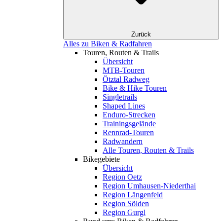
Zurück
Alles zu Biken & Radfahren
Touren, Routen & Trails
Übersicht
MTB-Touren
Ötztal Radweg
Bike & Hike Touren
Singletrails
Shaped Lines
Enduro-Strecken
Trainingsgelände
Rennrad-Touren
Radwandern
Alle Touren, Routen & Trails
Bikegebiete
Übersicht
Region Oetz
Region Umhausen-Niederthai
Region Längenfeld
Region Sölden
Region Gurgl