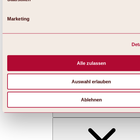
Marketing
Det
Zurück
Alles zu Skifahren & Snowboarden | Skigebiete
Skigebiete
Alle zulassen
Skigebiet Hochoetz
Auswahl erlauben
Ablehnen