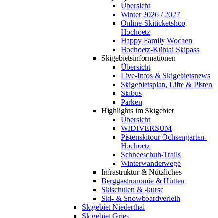
Übersicht
Winter 2026 / 2027
Online-Skiticketshop
Hochoetz
Happy Family Wochen
Hochoetz-Kühtai Skipass
Skigebietsinformationen
Übersicht
Live-Infos & Skigebietsnews
Skigebietsplan, Lifte & Pisten
Skibus
Parken
Highlights im Skigebiet
Übersicht
WIDIVERSUM
Pistenskitour Ochsengarten-
Hochoetz
Schneeschuh-Trails
Winterwanderwege
Infrastruktur & Nützliches
Berggastronomie & Hütten
Skischulen & -kurse
Ski- & Snowboardverleih
Skigebiet Niederthai
Skigebiet Gries