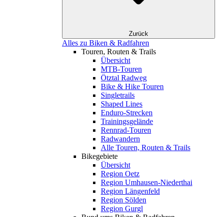
Zurück
Alles zu Biken & Radfahren
Touren, Routen & Trails
Übersicht
MTB-Touren
Ötztal Radweg
Bike & Hike Touren
Singletrails
Shaped Lines
Enduro-Strecken
Trainingsgelände
Rennrad-Touren
Radwandern
Alle Touren, Routen & Trails
Bikegebiete
Übersicht
Region Oetz
Region Umhausen-Niederthai
Region Längenfeld
Region Sölden
Region Gurgl