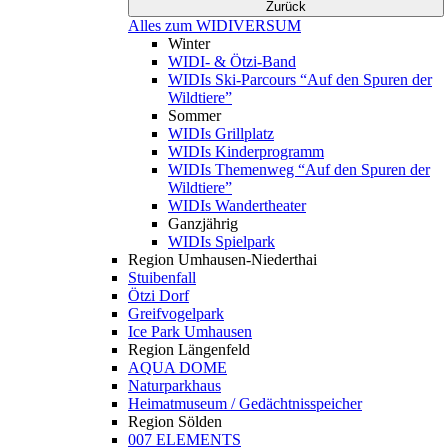
Zurück
Alles zum WIDIVERSUM
Winter
WIDI- & Ötzi-Band
WIDIs Ski-Parcours “Auf den Spuren der
Wildtiere”
Sommer
WIDIs Grillplatz
WIDIs Kinderprogramm
WIDIs Themenweg “Auf den Spuren der
Wildtiere”
WIDIs Wandertheater
Ganzjährig
WIDIs Spielpark
Region Umhausen-Niederthai
Stuibenfall
Ötzi Dorf
Greifvogelpark
Ice Park Umhausen
Region Längenfeld
AQUA DOME
Naturparkhaus
Heimatmuseum / Gedächtnisspeicher
Region Sölden
007 ELEMENTS