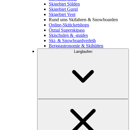
Skigebiet Sölden
Skigebiet Gurgl
Skigebiet Vent
Rund ums Skifahren & Snowboarden
Online-Skiticketshops
Ötztal Superskipass
Skischulen & -guides
Ski- & Snowboardverleih
Berggastronomie & Skihütten
Langlaufen