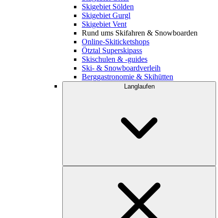
Skigebiet Sölden
Skigebiet Gurgl
Skigebiet Vent
Rund ums Skifahren & Snowboarden
Online-Skiticketshops
Ötztal Superskipass
Skischulen & -guides
Ski- & Snowboardverleih
Berggastronomie & Skihütten
Langlaufen