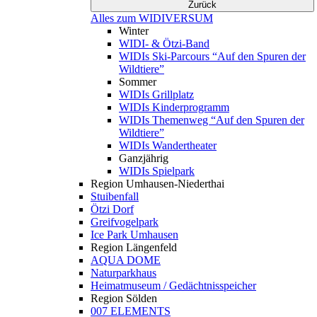
Zurück
Alles zum WIDIVERSUM
Winter
WIDI- & Ötzi-Band
WIDIs Ski-Parcours “Auf den Spuren der
Wildtiere”
Sommer
WIDIs Grillplatz
WIDIs Kinderprogramm
WIDIs Themenweg “Auf den Spuren der
Wildtiere”
WIDIs Wandertheater
Ganzjährig
WIDIs Spielpark
Region Umhausen-Niederthai
Stuibenfall
Ötzi Dorf
Greifvogelpark
Ice Park Umhausen
Region Längenfeld
AQUA DOME
Naturparkhaus
Heimatmuseum / Gedächtnisspeicher
Region Sölden
007 ELEMENTS