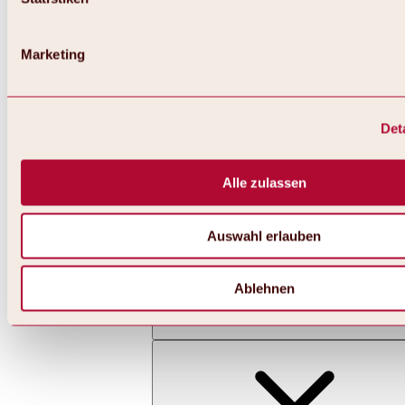
Marketing
Det
Zurück
Alles zu Skifahren & Snowboarden | Skigebiete
Skigebiete
Alle zulassen
Skigebiet Hochoetz
Auswahl erlauben
Ablehnen