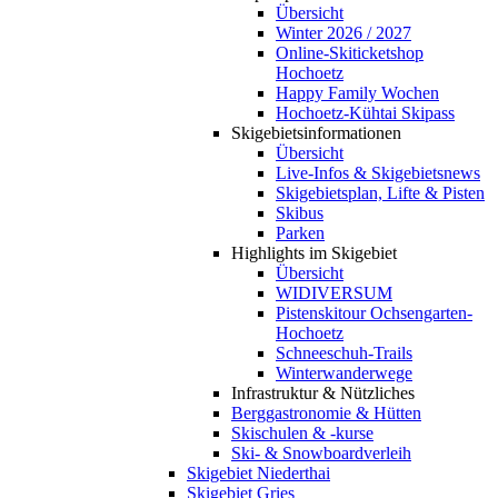
Übersicht
Winter 2026 / 2027
Online-Skiticketshop
Hochoetz
Happy Family Wochen
Hochoetz-Kühtai Skipass
Skigebietsinformationen
Übersicht
Live-Infos & Skigebietsnews
Skigebietsplan, Lifte & Pisten
Skibus
Parken
Highlights im Skigebiet
Übersicht
WIDIVERSUM
Pistenskitour Ochsengarten-
Hochoetz
Schneeschuh-Trails
Winterwanderwege
Infrastruktur & Nützliches
Berggastronomie & Hütten
Skischulen & -kurse
Ski- & Snowboardverleih
Skigebiet Niederthai
Skigebiet Gries