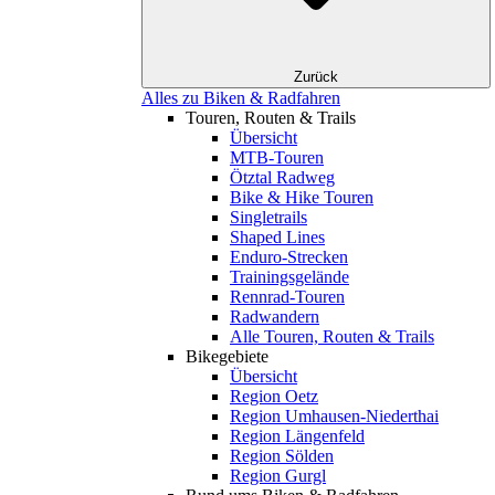
Zurück
Alles zu Biken & Radfahren
Touren, Routen & Trails
Übersicht
MTB-Touren
Ötztal Radweg
Bike & Hike Touren
Singletrails
Shaped Lines
Enduro-Strecken
Trainingsgelände
Rennrad-Touren
Radwandern
Alle Touren, Routen & Trails
Bikegebiete
Übersicht
Region Oetz
Region Umhausen-Niederthai
Region Längenfeld
Region Sölden
Region Gurgl