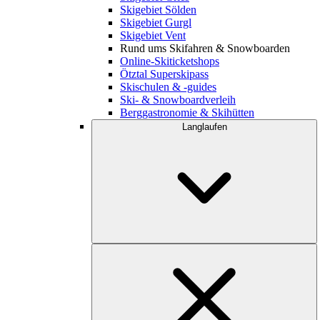
Skigebiet Sölden
Skigebiet Gurgl
Skigebiet Vent
Rund ums Skifahren & Snowboarden
Online-Skiticketshops
Ötztal Superskipass
Skischulen & -guides
Ski- & Snowboardverleih
Berggastronomie & Skihütten
Langlaufen