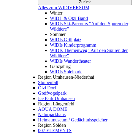
Zurück
Alles zum WIDIVERSUM
Winter
WIDI- & Ötzi-Band
WIDIs Ski-Parcours “Auf den Spuren der
Wildtiere”
Sommer
WIDIs Grillplatz
WIDIs Kinderprogramm
WIDIs Themenweg “Auf den Spuren der
Wildtiere”
WIDIs Wandertheater
Ganzjährig
WIDIs Spielpark
Region Umhausen-Niederthai
Stuibenfall
Ötzi Dorf
Greifvogelpark
Ice Park Umhausen
Region Längenfeld
AQUA DOME
Naturparkhaus
Heimatmuseum / Gedächtnisspeicher
Region Sölden
007 ELEMENTS