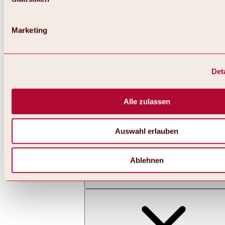
Marketing
Det
Zurück
Alles zu Skifahren & Snowboarden | Skigebiete
Skigebiete
Alle zulassen
Skigebiet Hochoetz
Auswahl erlauben
Ablehnen