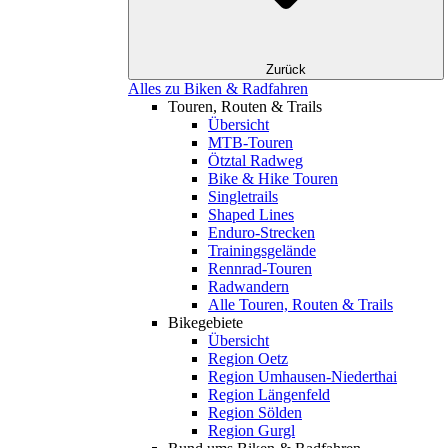
Zurück
Alles zu Biken & Radfahren
Touren, Routen & Trails
Übersicht
MTB-Touren
Ötztal Radweg
Bike & Hike Touren
Singletrails
Shaped Lines
Enduro-Strecken
Trainingsgelände
Rennrad-Touren
Radwandern
Alle Touren, Routen & Trails
Bikegebiete
Übersicht
Region Oetz
Region Umhausen-Niederthai
Region Längenfeld
Region Sölden
Region Gurgl