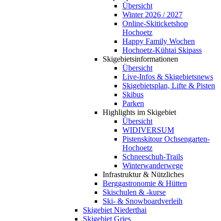
Übersicht
Winter 2026 / 2027
Online-Skiticketshop
Hochoetz
Happy Family Wochen
Hochoetz-Kühtai Skipass
Skigebietsinformationen
Übersicht
Live-Infos & Skigebietsnews
Skigebietsplan, Lifte & Pisten
Skibus
Parken
Highlights im Skigebiet
Übersicht
WIDIVERSUM
Pistenskitour Ochsengarten-
Hochoetz
Schneeschuh-Trails
Winterwanderwege
Infrastruktur & Nützliches
Berggastronomie & Hütten
Skischulen & -kurse
Ski- & Snowboardverleih
Skigebiet Niederthai
Skigebiet Gries