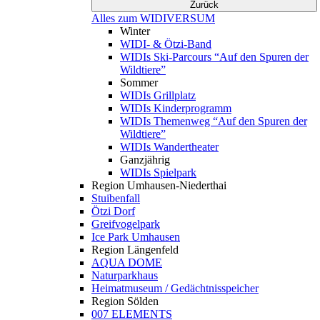
Zurück
Alles zum WIDIVERSUM
Winter
WIDI- & Ötzi-Band
WIDIs Ski-Parcours “Auf den Spuren der
Wildtiere”
Sommer
WIDIs Grillplatz
WIDIs Kinderprogramm
WIDIs Themenweg “Auf den Spuren der
Wildtiere”
WIDIs Wandertheater
Ganzjährig
WIDIs Spielpark
Region Umhausen-Niederthai
Stuibenfall
Ötzi Dorf
Greifvogelpark
Ice Park Umhausen
Region Längenfeld
AQUA DOME
Naturparkhaus
Heimatmuseum / Gedächtnisspeicher
Region Sölden
007 ELEMENTS