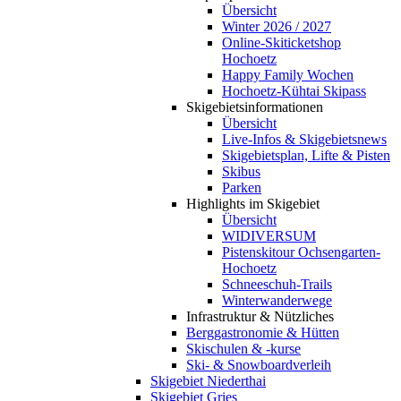
Übersicht
Winter 2026 / 2027
Online-Skiticketshop
Hochoetz
Happy Family Wochen
Hochoetz-Kühtai Skipass
Skigebietsinformationen
Übersicht
Live-Infos & Skigebietsnews
Skigebietsplan, Lifte & Pisten
Skibus
Parken
Highlights im Skigebiet
Übersicht
WIDIVERSUM
Pistenskitour Ochsengarten-
Hochoetz
Schneeschuh-Trails
Winterwanderwege
Infrastruktur & Nützliches
Berggastronomie & Hütten
Skischulen & -kurse
Ski- & Snowboardverleih
Skigebiet Niederthai
Skigebiet Gries