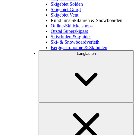
Skigebiet Sölden
Skigebiet Gurgl
Skigebiet Vent
Rund ums Skifahren & Snowboarden
Online-Skiticketshops
Ötztal Superskipass
Skischulen & -guides
Ski- & Snowboardverleih
Berggastronomie & Skihütten
Langlaufen