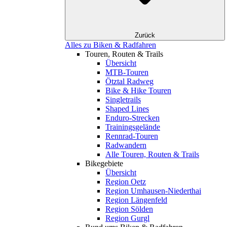
Zurück
Alles zu Biken & Radfahren
Touren, Routen & Trails
Übersicht
MTB-Touren
Ötztal Radweg
Bike & Hike Touren
Singletrails
Shaped Lines
Enduro-Strecken
Trainingsgelände
Rennrad-Touren
Radwandern
Alle Touren, Routen & Trails
Bikegebiete
Übersicht
Region Oetz
Region Umhausen-Niederthai
Region Längenfeld
Region Sölden
Region Gurgl