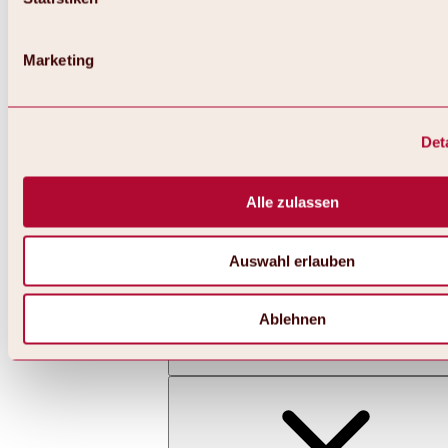
Marketing
Det
Zurück
Alles zu Skifahren & Snowboarden | Skigebiete
Skigebiete
Alle zulassen
Skigebiet Hochoetz
Auswahl erlauben
Ablehnen