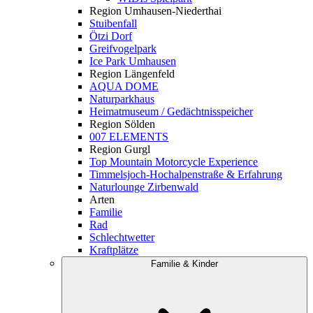
Region Umhausen-Niederthai
Stuibenfall
Ötzi Dorf
Greifvogelpark
Ice Park Umhausen
Region Längenfeld
AQUA DOME
Naturparkhaus
Heimatmuseum / Gedächtnisspeicher
Region Sölden
007 ELEMENTS
Region Gurgl
Top Mountain Motorcycle Experience
Timmelsjoch-Hochalpenstraße & Erfahrung
Naturlounge Zirbenwald
Arten
Familie
Rad
Schlechtwetter
Kraftplätze
Familie & Kinder