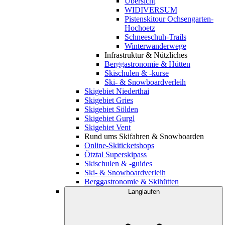
Übersicht
WIDIVERSUM
Pistenskitour Ochsengarten-
Hochoetz
Schneeschuh-Trails
Winterwanderwege
Infrastruktur & Nützliches
Berggastronomie & Hütten
Skischulen & -kurse
Ski- & Snowboardverleih
Skigebiet Niederthai
Skigebiet Gries
Skigebiet Sölden
Skigebiet Gurgl
Skigebiet Vent
Rund ums Skifahren & Snowboarden
Online-Skiticketshops
Ötztal Superskipass
Skischulen & -guides
Ski- & Snowboardverleih
Berggastronomie & Skihütten
Langlaufen