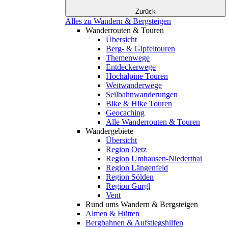
Zurück
Alles zu Wandern & Bergsteigen
Wanderrouten & Touren
Übersicht
Berg- & Gipfeltouren
Themenwege
Entdeckerwege
Hochalpine Touren
Weitwanderwege
Seilbahnwanderungen
Bike & Hike Touren
Geocaching
Alle Wanderrouten & Touren
Wandergebiete
Übersicht
Region Oetz
Region Umhausen-Niederthai
Region Längenfeld
Region Sölden
Region Gurgl
Vent
Rund ums Wandern & Bergsteigen
Almen & Hütten
Bergbahnen & Aufstiegshilfen