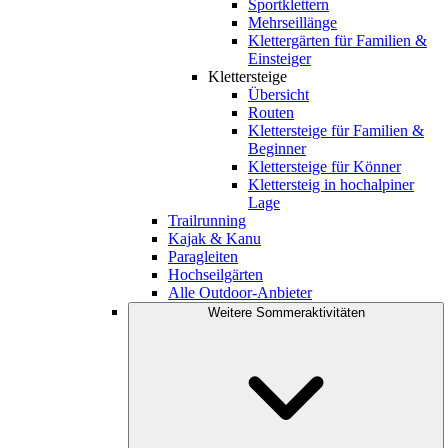
Sportklettern
Mehrseillänge
Klettergärten für Familien &
Einsteiger
Klettersteige
Übersicht
Routen
Klettersteige für Familien &
Beginner
Klettersteige für Könner
Klettersteig in hochalpiner
Lage
Trailrunning
Kajak & Kanu
Paragleiten
Hochseilgärten
Alle Outdoor-Anbieter
Weitere Sommeraktivitäten