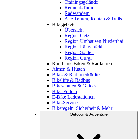
Trainingsgelände
Rennrad-Touren
Radwandern
Alle Touren, Routen & Trails
Bikegebiete
Übersicht
Region Oetz
Region Umhausen-Niederthai
Region Längenfeld
Region Sölden
Region Gurgl
Rund ums Biken & Radfahren
Almen & Hütten
Bike- & Radunterkünfte
Bikelifte & Radbus
Bikeschulen & Guides
Bike-Verleih
E-Bike Ladestationen
Bike-Service
Bikeregeln, Sicherheit & Mehr
Outdoor & Adventure