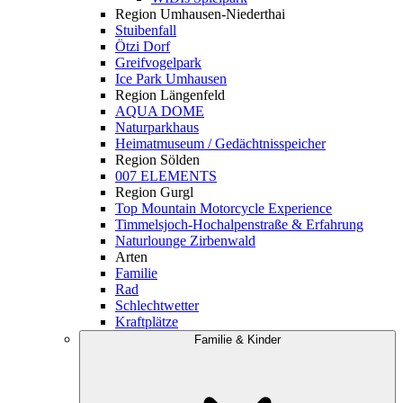
Region Umhausen-Niederthai
Stuibenfall
Ötzi Dorf
Greifvogelpark
Ice Park Umhausen
Region Längenfeld
AQUA DOME
Naturparkhaus
Heimatmuseum / Gedächtnisspeicher
Region Sölden
007 ELEMENTS
Region Gurgl
Top Mountain Motorcycle Experience
Timmelsjoch-Hochalpenstraße & Erfahrung
Naturlounge Zirbenwald
Arten
Familie
Rad
Schlechtwetter
Kraftplätze
Familie & Kinder