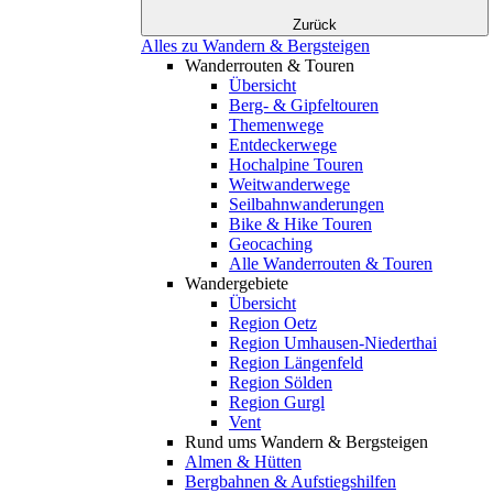
Zurück
Alles zu Wandern & Bergsteigen
Wanderrouten & Touren
Übersicht
Berg- & Gipfeltouren
Themenwege
Entdeckerwege
Hochalpine Touren
Weitwanderwege
Seilbahnwanderungen
Bike & Hike Touren
Geocaching
Alle Wanderrouten & Touren
Wandergebiete
Übersicht
Region Oetz
Region Umhausen-Niederthai
Region Längenfeld
Region Sölden
Region Gurgl
Vent
Rund ums Wandern & Bergsteigen
Almen & Hütten
Bergbahnen & Aufstiegshilfen