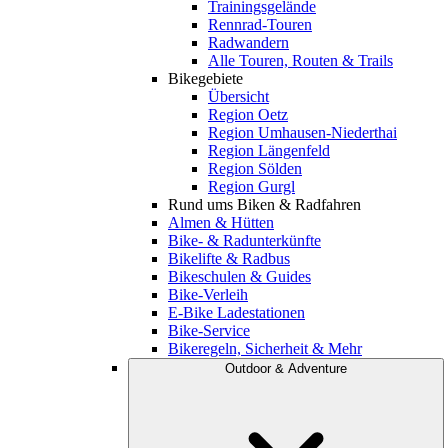
Trainingsgelände
Rennrad-Touren
Radwandern
Alle Touren, Routen & Trails
Bikegebiete
Übersicht
Region Oetz
Region Umhausen-Niederthai
Region Längenfeld
Region Sölden
Region Gurgl
Rund ums Biken & Radfahren
Almen & Hütten
Bike- & Radunterkünfte
Bikelifte & Radbus
Bikeschulen & Guides
Bike-Verleih
E-Bike Ladestationen
Bike-Service
Bikeregeln, Sicherheit & Mehr
Outdoor & Adventure