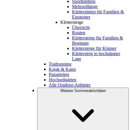
Sportklettern
Mehrseillänge
Klettergärten für Familien &
Einsteiger
Klettersteige
Übersicht
Routen
Klettersteige für Familien &
Beginner
Klettersteige für Könner
Klettersteig in hochalpiner
Lage
Trailrunning
Kajak & Kanu
Paragleiten
Hochseilgärten
Alle Outdoor-Anbieter
Weitere Sommeraktivitäten