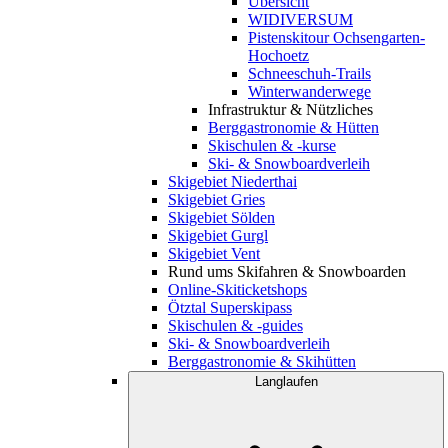
Übersicht
WIDIVERSUM
Pistenskitour Ochsengarten-
Hochoetz
Schneeschuh-Trails
Winterwanderwege
Infrastruktur & Nützliches
Berggastronomie & Hütten
Skischulen & -kurse
Ski- & Snowboardverleih
Skigebiet Niederthai
Skigebiet Gries
Skigebiet Sölden
Skigebiet Gurgl
Skigebiet Vent
Rund ums Skifahren & Snowboarden
Online-Skiticketshops
Ötztal Superskipass
Skischulen & -guides
Ski- & Snowboardverleih
Berggastronomie & Skihütten
Langlaufen