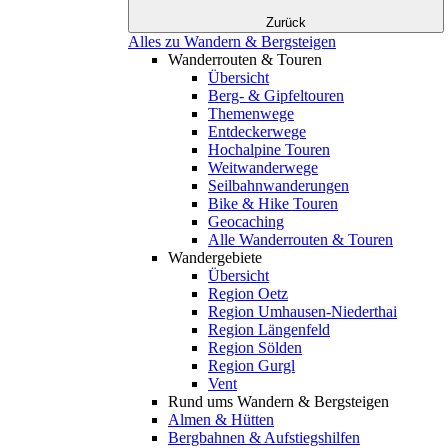
Zurück
Alles zu Wandern & Bergsteigen
Wanderrouten & Touren
Übersicht
Berg- & Gipfeltouren
Themenwege
Entdeckerwege
Hochalpine Touren
Weitwanderwege
Seilbahnwanderungen
Bike & Hike Touren
Geocaching
Alle Wanderrouten & Touren
Wandergebiete
Übersicht
Region Oetz
Region Umhausen-Niederthai
Region Längenfeld
Region Sölden
Region Gurgl
Vent
Rund ums Wandern & Bergsteigen
Almen & Hütten
Bergbahnen & Aufstiegshilfen