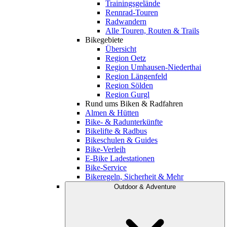
Trainingsgelände
Rennrad-Touren
Radwandern
Alle Touren, Routen & Trails
Bikegebiete
Übersicht
Region Oetz
Region Umhausen-Niederthai
Region Längenfeld
Region Sölden
Region Gurgl
Rund ums Biken & Radfahren
Almen & Hütten
Bike- & Radunterkünfte
Bikelifte & Radbus
Bikeschulen & Guides
Bike-Verleih
E-Bike Ladestationen
Bike-Service
Bikeregeln, Sicherheit & Mehr
Outdoor & Adventure