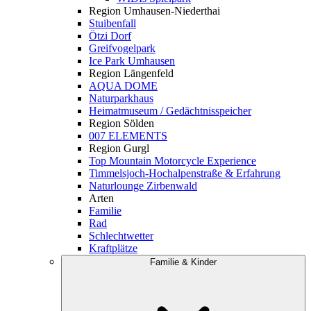
Region Umhausen-Niederthai
Stuibenfall
Ötzi Dorf
Greifvogelpark
Ice Park Umhausen
Region Längenfeld
AQUA DOME
Naturparkhaus
Heimatmuseum / Gedächtnisspeicher
Region Sölden
007 ELEMENTS
Region Gurgl
Top Mountain Motorcycle Experience
Timmelsjoch-Hochalpenstraße & Erfahrung
Naturlounge Zirbenwald
Arten
Familie
Rad
Schlechtwetter
Kraftplätze
Familie & Kinder