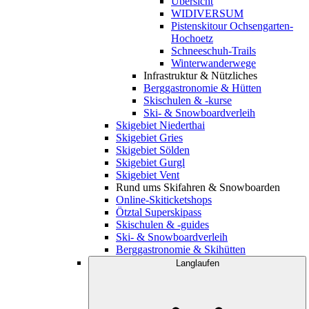
Übersicht
WIDIVERSUM
Pistenskitour Ochsengarten-
Hochoetz
Schneeschuh-Trails
Winterwanderwege
Infrastruktur & Nützliches
Berggastronomie & Hütten
Skischulen & -kurse
Ski- & Snowboardverleih
Skigebiet Niederthai
Skigebiet Gries
Skigebiet Sölden
Skigebiet Gurgl
Skigebiet Vent
Rund ums Skifahren & Snowboarden
Online-Skiticketshops
Ötztal Superskipass
Skischulen & -guides
Ski- & Snowboardverleih
Berggastronomie & Skihütten
Langlaufen