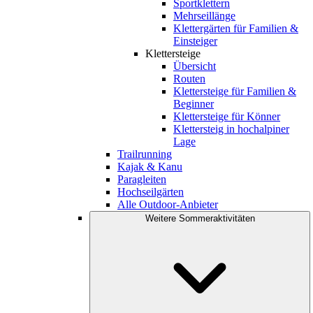
Sportklettern
Mehrseillänge
Klettergärten für Familien &
Einsteiger
Klettersteige
Übersicht
Routen
Klettersteige für Familien &
Beginner
Klettersteige für Könner
Klettersteig in hochalpiner
Lage
Trailrunning
Kajak & Kanu
Paragleiten
Hochseilgärten
Alle Outdoor-Anbieter
Weitere Sommeraktivitäten