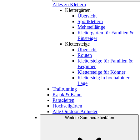
Alles zu Klettern
Klettergärten
Übersicht
Sportklettern
Mehrseillänge
Klettergärten für Familien &
Einsteiger
Klettersteige
Übersicht
Routen
Klettersteige für Familien &
Beginner
Klettersteige für Könner
Klettersteig in hochalpiner
Lage
Trailrunning
Kajak & Kanu
Paragleiten
Hochseilgärten
Alle Outdoor-Anbieter
Weitere Sommeraktivitäten