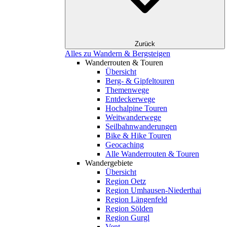
Zurück
Alles zu Wandern & Bergsteigen
Wanderrouten & Touren
Übersicht
Berg- & Gipfeltouren
Themenwege
Entdeckerwege
Hochalpine Touren
Weitwanderwege
Seilbahnwanderungen
Bike & Hike Touren
Geocaching
Alle Wanderrouten & Touren
Wandergebiete
Übersicht
Region Oetz
Region Umhausen-Niederthai
Region Längenfeld
Region Sölden
Region Gurgl
Vent