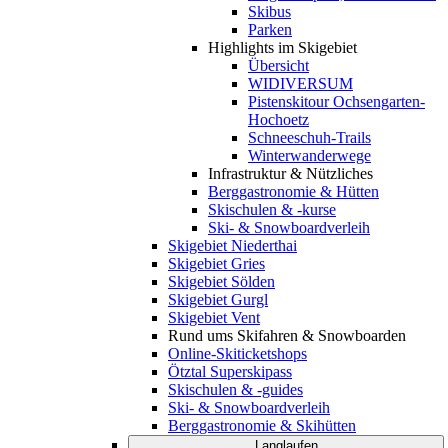
Skibus
Parken
Highlights im Skigebiet
Übersicht
WIDIVERSUM
Pistenskitour Ochsengarten-
Hochoetz
Schneeschuh-Trails
Winterwanderwege
Infrastruktur & Nützliches
Berggastronomie & Hütten
Skischulen & -kurse
Ski- & Snowboardverleih
Skigebiet Niederthai
Skigebiet Gries
Skigebiet Sölden
Skigebiet Gurgl
Skigebiet Vent
Rund ums Skifahren & Snowboarden
Online-Skiticketshops
Ötztal Superskipass
Skischulen & -guides
Ski- & Snowboardverleih
Berggastronomie & Skihütten
Langlaufen