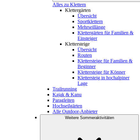
Alles zu Klettern
Klettergärten
Übersicht
Sportklettern
Mehrseillänge
Klettergärten für Familien &
Einsteiger
Klettersteige
Übersicht
Routen
Klettersteige für Familien &
Beginner
Klettersteige für Könner
Klettersteig in hochalpiner
Lage
Trailrunning
Kajak & Kanu
Paragleiten
Hochseilgärten
Alle Outdoor-Anbieter
Weitere Sommeraktivitäten