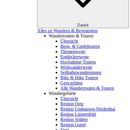
Zurück
Alles zu Wandern & Bergsteigen
Wanderrouten & Touren
Übersicht
Berg- & Gipfeltouren
Themenwege
Entdeckerwege
Hochalpine Touren
Weitwanderwege
Seilbahnwanderungen
Bike & Hike Touren
Geocaching
Alle Wanderrouten & Touren
Wandergebiete
Übersicht
Region Oetz
Region Umhausen-Niederthai
Region Längenfeld
Region Sölden
Region Gurgl
Vent