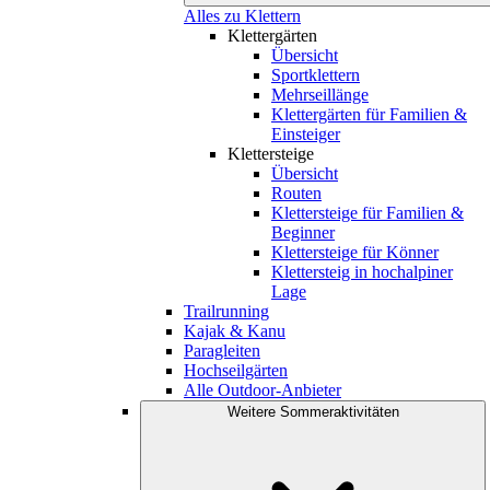
Alles zu Klettern
Klettergärten
Übersicht
Sportklettern
Mehrseillänge
Klettergärten für Familien &
Einsteiger
Klettersteige
Übersicht
Routen
Klettersteige für Familien &
Beginner
Klettersteige für Könner
Klettersteig in hochalpiner
Lage
Trailrunning
Kajak & Kanu
Paragleiten
Hochseilgärten
Alle Outdoor-Anbieter
Weitere Sommeraktivitäten