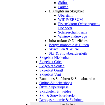
Skibus
Parken
Highlights im Skigebiet
Übersicht
WIDIVERSUM
Pistenskitour Ochsengarten-
Hochoetz
Schneeschuh-Trails
Winterwanderwege
Infrastruktur & Nützliches
Berggastronomie & Hütten
Skischulen & -kurse
Ski- & Snowboardverleih
Skigebiet Niederthai
Skigebiet Gries
Skigebiet Sölden
Skigebiet Gurgl
Skigebiet Vent
Rund ums Skifahren & Snowboarden
Online-Skiticketshops
Ötztal Superskipass
Skischulen & -guides
Ski- & Snowboardverleih
Berggastronomie & Skihütten
Langlaufen