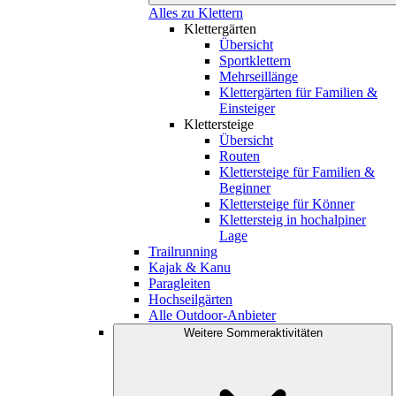
Alles zu Klettern
Klettergärten
Übersicht
Sportklettern
Mehrseillänge
Klettergärten für Familien &
Einsteiger
Klettersteige
Übersicht
Routen
Klettersteige für Familien &
Beginner
Klettersteige für Könner
Klettersteig in hochalpiner
Lage
Trailrunning
Kajak & Kanu
Paragleiten
Hochseilgärten
Alle Outdoor-Anbieter
Weitere Sommeraktivitäten