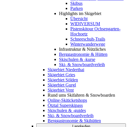
Skibus
Parken
Highlights im Skigebiet
Übersicht
WIDIVERSUM
Pistenskitour Ochsengarten-
Hochoetz
Schneeschuh-Trails
Winterwanderwege
Infrastruktur & Nützliches
Berggastronomie & Hütten
Skischulen & -kurse
Ski- & Snowboardverleih
Skigebiet Niederthai
Skigebiet Gries
Skigebiet Sölden
Skigebiet Gurgl
Skigebiet Vent
Rund ums Skifahren & Snowboarden
Online-Skiticketshops
Ötztal Superskipass
Skischulen & -guides
Ski- & Snowboardverleih
Berggastronomie & Skihütten
Langlaufen