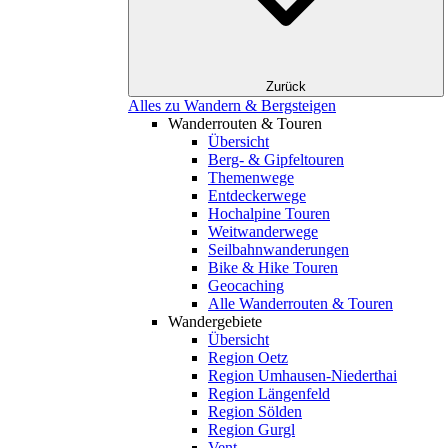
Zurück
Alles zu Wandern & Bergsteigen
Wanderrouten & Touren
Übersicht
Berg- & Gipfeltouren
Themenwege
Entdeckerwege
Hochalpine Touren
Weitwanderwege
Seilbahnwanderungen
Bike & Hike Touren
Geocaching
Alle Wanderrouten & Touren
Wandergebiete
Übersicht
Region Oetz
Region Umhausen-Niederthai
Region Längenfeld
Region Sölden
Region Gurgl
Vent