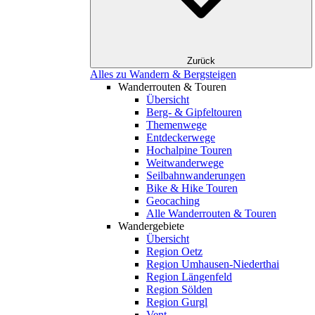
Zurück
Alles zu Wandern & Bergsteigen
Wanderrouten & Touren
Übersicht
Berg- & Gipfeltouren
Themenwege
Entdeckerwege
Hochalpine Touren
Weitwanderwege
Seilbahnwanderungen
Bike & Hike Touren
Geocaching
Alle Wanderrouten & Touren
Wandergebiete
Übersicht
Region Oetz
Region Umhausen-Niederthai
Region Längenfeld
Region Sölden
Region Gurgl
Vent