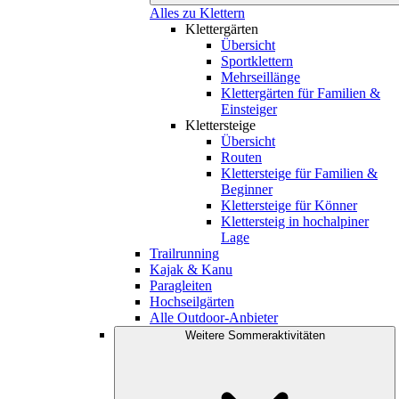
Alles zu Klettern
Klettergärten
Übersicht
Sportklettern
Mehrseillänge
Klettergärten für Familien &
Einsteiger
Klettersteige
Übersicht
Routen
Klettersteige für Familien &
Beginner
Klettersteige für Könner
Klettersteig in hochalpiner
Lage
Trailrunning
Kajak & Kanu
Paragleiten
Hochseilgärten
Alle Outdoor-Anbieter
Weitere Sommeraktivitäten