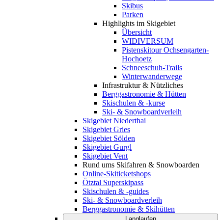
Skibus
Parken
Highlights im Skigebiet
Übersicht
WIDIVERSUM
Pistenskitour Ochsengarten-
Hochoetz
Schneeschuh-Trails
Winterwanderwege
Infrastruktur & Nützliches
Berggastronomie & Hütten
Skischulen & -kurse
Ski- & Snowboardverleih
Skigebiet Niederthai
Skigebiet Gries
Skigebiet Sölden
Skigebiet Gurgl
Skigebiet Vent
Rund ums Skifahren & Snowboarden
Online-Skiticketshops
Ötztal Superskipass
Skischulen & -guides
Ski- & Snowboardverleih
Berggastronomie & Skihütten
Langlaufen