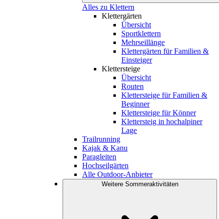
Alles zu Klettern
Klettergärten
Übersicht
Sportklettern
Mehrseillänge
Klettergärten für Familien &
Einsteiger
Klettersteige
Übersicht
Routen
Klettersteige für Familien &
Beginner
Klettersteige für Könner
Klettersteig in hochalpiner
Lage
Trailrunning
Kajak & Kanu
Paragleiten
Hochseilgärten
Alle Outdoor-Anbieter
Weitere Sommeraktivitäten