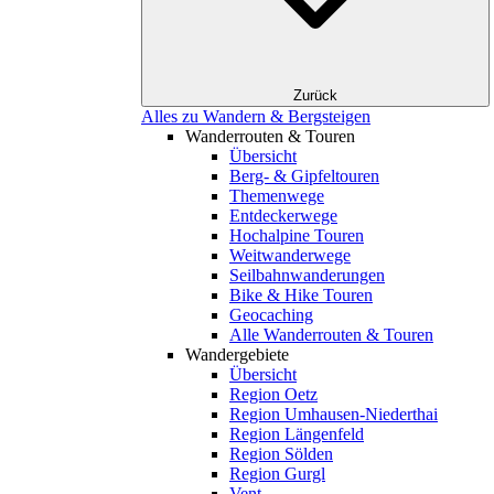
Zurück
Alles zu Wandern & Bergsteigen
Wanderrouten & Touren
Übersicht
Berg- & Gipfeltouren
Themenwege
Entdeckerwege
Hochalpine Touren
Weitwanderwege
Seilbahnwanderungen
Bike & Hike Touren
Geocaching
Alle Wanderrouten & Touren
Wandergebiete
Übersicht
Region Oetz
Region Umhausen-Niederthai
Region Längenfeld
Region Sölden
Region Gurgl
Vent