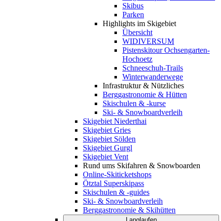
Skibus
Parken
Highlights im Skigebiet
Übersicht
WIDIVERSUM
Pistenskitour Ochsengarten-
Hochoetz
Schneeschuh-Trails
Winterwanderwege
Infrastruktur & Nützliches
Berggastronomie & Hütten
Skischulen & -kurse
Ski- & Snowboardverleih
Skigebiet Niederthai
Skigebiet Gries
Skigebiet Sölden
Skigebiet Gurgl
Skigebiet Vent
Rund ums Skifahren & Snowboarden
Online-Skiticketshops
Ötztal Superskipass
Skischulen & -guides
Ski- & Snowboardverleih
Berggastronomie & Skihütten
Langlaufen