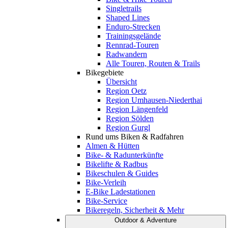
Singletrails
Shaped Lines
Enduro-Strecken
Trainingsgelände
Rennrad-Touren
Radwandern
Alle Touren, Routen & Trails
Bikegebiete
Übersicht
Region Oetz
Region Umhausen-Niederthai
Region Längenfeld
Region Sölden
Region Gurgl
Rund ums Biken & Radfahren
Almen & Hütten
Bike- & Radunterkünfte
Bikelifte & Radbus
Bikeschulen & Guides
Bike-Verleih
E-Bike Ladestationen
Bike-Service
Bikeregeln, Sicherheit & Mehr
Outdoor & Adventure