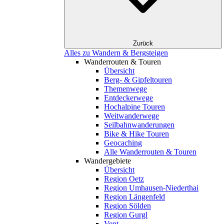
Zurück
Alles zu Wandern & Bergsteigen
Wanderrouten & Touren
Übersicht
Berg- & Gipfeltouren
Themenwege
Entdeckerwege
Hochalpine Touren
Weitwanderwege
Seilbahnwanderungen
Bike & Hike Touren
Geocaching
Alle Wanderrouten & Touren
Wandergebiete
Übersicht
Region Oetz
Region Umhausen-Niederthai
Region Längenfeld
Region Sölden
Region Gurgl
Vent