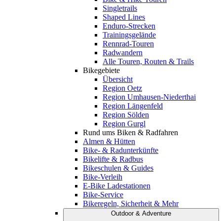
Singletrails
Shaped Lines
Enduro-Strecken
Trainingsgelände
Rennrad-Touren
Radwandern
Alle Touren, Routen & Trails
Bikegebiete
Übersicht
Region Oetz
Region Umhausen-Niederthai
Region Längenfeld
Region Sölden
Region Gurgl
Rund ums Biken & Radfahren
Almen & Hütten
Bike- & Radunterkünfte
Bikelifte & Radbus
Bikeschulen & Guides
Bike-Verleih
E-Bike Ladestationen
Bike-Service
Bikeregeln, Sicherheit & Mehr
Outdoor & Adventure