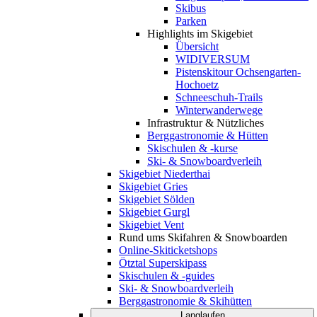
Skibus
Parken
Highlights im Skigebiet
Übersicht
WIDIVERSUM
Pistenskitour Ochsengarten-
Hochoetz
Schneeschuh-Trails
Winterwanderwege
Infrastruktur & Nützliches
Berggastronomie & Hütten
Skischulen & -kurse
Ski- & Snowboardverleih
Skigebiet Niederthai
Skigebiet Gries
Skigebiet Sölden
Skigebiet Gurgl
Skigebiet Vent
Rund ums Skifahren & Snowboarden
Online-Skiticketshops
Ötztal Superskipass
Skischulen & -guides
Ski- & Snowboardverleih
Berggastronomie & Skihütten
Langlaufen