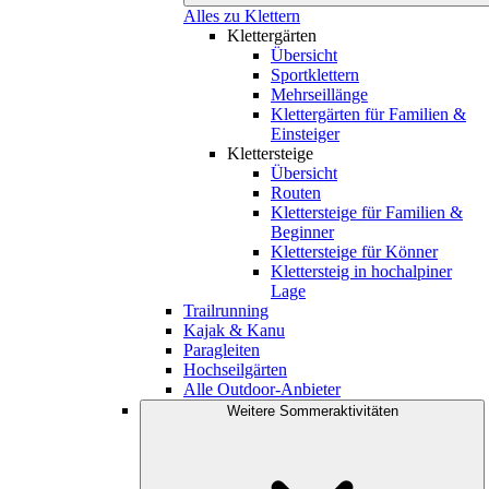
Alles zu Klettern
Klettergärten
Übersicht
Sportklettern
Mehrseillänge
Klettergärten für Familien &
Einsteiger
Klettersteige
Übersicht
Routen
Klettersteige für Familien &
Beginner
Klettersteige für Könner
Klettersteig in hochalpiner
Lage
Trailrunning
Kajak & Kanu
Paragleiten
Hochseilgärten
Alle Outdoor-Anbieter
Weitere Sommeraktivitäten