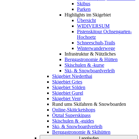
Skibus
Parken
Highlights im Skigebiet
Übersicht
WIDIVERSUM
Pistenskitour Ochsengarten-
Hochoetz
Schneeschuh-Trails
Winterwanderwege
Infrastruktur & Nützliches
Berggastronomie & Hütten
Skischulen & -kurse
Ski- & Snowboardverleih
Skigebiet Niederthai
Skigebiet Gries
Skigebiet Sölden
Skigebiet Gurgl
Skigebiet Vent
Rund ums Skifahren & Snowboarden
Online-Skiticketshops
Ötztal Superskipass
Skischulen & -guides
Ski- & Snowboardverleih
Berggastronomie & Skihütten
Langlaufen