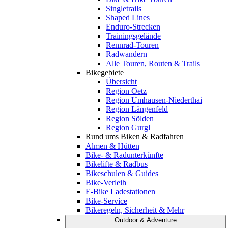
Singletrails
Shaped Lines
Enduro-Strecken
Trainingsgelände
Rennrad-Touren
Radwandern
Alle Touren, Routen & Trails
Bikegebiete
Übersicht
Region Oetz
Region Umhausen-Niederthai
Region Längenfeld
Region Sölden
Region Gurgl
Rund ums Biken & Radfahren
Almen & Hütten
Bike- & Radunterkünfte
Bikelifte & Radbus
Bikeschulen & Guides
Bike-Verleih
E-Bike Ladestationen
Bike-Service
Bikeregeln, Sicherheit & Mehr
Outdoor & Adventure