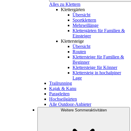
Alles zu Klettern
Klettergärten
Übersicht
Sportklettern
Mehrseillänge
Klettergärten für Familien &
Einsteiger
Klettersteige
Übersicht
Routen
Klettersteige für Familien &
Beginner
Klettersteige für Könner
Klettersteig in hochalpiner
Lage
Trailrunning
Kajak & Kanu
Paragleiten
Hochseilgärten
Alle Outdoor-Anbieter
Weitere Sommeraktivitäten