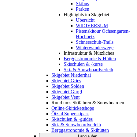
Skibus
Parken
Highlights im Skigebiet
Übersicht
WIDIVERSUM
Pistenskitour Ochsengarten-
Hochoetz
Schneeschuh-Trails
Winterwanderwege
Infrastruktur & Nützliches
Berggastronomie & Hütten
Skischulen & -kurse
Ski- & Snowboardverleih
Skigebiet Niederthai
Skigebiet Gries
Skigebiet Sölden
Skigebiet Gurgl
Skigebiet Vent
Rund ums Skifahren & Snowboarden
Online-Skiticketshops
Ötztal Superskipass
Skischulen & -guides
Ski- & Snowboardverleih
Berggastronomie & Skihütten
Langlaufen