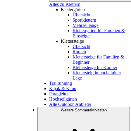
Alles zu Klettern
Klettergärten
Übersicht
Sportklettern
Mehrseillänge
Klettergärten für Familien &
Einsteiger
Klettersteige
Übersicht
Routen
Klettersteige für Familien &
Beginner
Klettersteige für Könner
Klettersteig in hochalpiner
Lage
Trailrunning
Kajak & Kanu
Paragleiten
Hochseilgärten
Alle Outdoor-Anbieter
Weitere Sommeraktivitäten