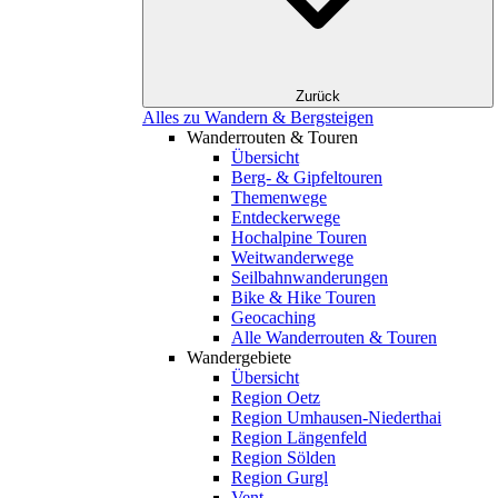
Zurück
Alles zu Wandern & Bergsteigen
Wanderrouten & Touren
Übersicht
Berg- & Gipfeltouren
Themenwege
Entdeckerwege
Hochalpine Touren
Weitwanderwege
Seilbahnwanderungen
Bike & Hike Touren
Geocaching
Alle Wanderrouten & Touren
Wandergebiete
Übersicht
Region Oetz
Region Umhausen-Niederthai
Region Längenfeld
Region Sölden
Region Gurgl
Vent