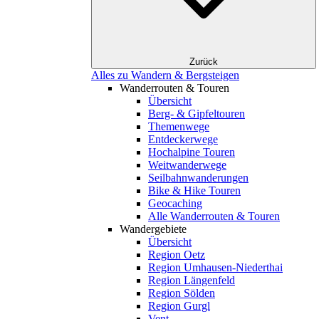
Zurück
Alles zu Wandern & Bergsteigen
Wanderrouten & Touren
Übersicht
Berg- & Gipfeltouren
Themenwege
Entdeckerwege
Hochalpine Touren
Weitwanderwege
Seilbahnwanderungen
Bike & Hike Touren
Geocaching
Alle Wanderrouten & Touren
Wandergebiete
Übersicht
Region Oetz
Region Umhausen-Niederthai
Region Längenfeld
Region Sölden
Region Gurgl
Vent