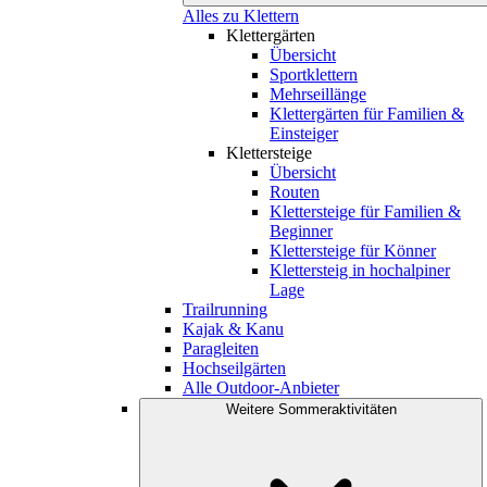
Alles zu Klettern
Klettergärten
Übersicht
Sportklettern
Mehrseillänge
Klettergärten für Familien &
Einsteiger
Klettersteige
Übersicht
Routen
Klettersteige für Familien &
Beginner
Klettersteige für Könner
Klettersteig in hochalpiner
Lage
Trailrunning
Kajak & Kanu
Paragleiten
Hochseilgärten
Alle Outdoor-Anbieter
Weitere Sommeraktivitäten