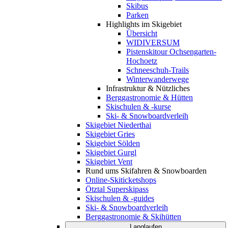
Skibus
Parken
Highlights im Skigebiet
Übersicht
WIDIVERSUM
Pistenskitour Ochsengarten-
Hochoetz
Schneeschuh-Trails
Winterwanderwege
Infrastruktur & Nützliches
Berggastronomie & Hütten
Skischulen & -kurse
Ski- & Snowboardverleih
Skigebiet Niederthai
Skigebiet Gries
Skigebiet Sölden
Skigebiet Gurgl
Skigebiet Vent
Rund ums Skifahren & Snowboarden
Online-Skiticketshops
Ötztal Superskipass
Skischulen & -guides
Ski- & Snowboardverleih
Berggastronomie & Skihütten
Langlaufen