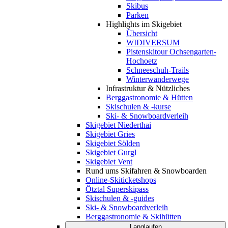
Skibus
Parken
Highlights im Skigebiet
Übersicht
WIDIVERSUM
Pistenskitour Ochsengarten-
Hochoetz
Schneeschuh-Trails
Winterwanderwege
Infrastruktur & Nützliches
Berggastronomie & Hütten
Skischulen & -kurse
Ski- & Snowboardverleih
Skigebiet Niederthai
Skigebiet Gries
Skigebiet Sölden
Skigebiet Gurgl
Skigebiet Vent
Rund ums Skifahren & Snowboarden
Online-Skiticketshops
Ötztal Superskipass
Skischulen & -guides
Ski- & Snowboardverleih
Berggastronomie & Skihütten
Langlaufen