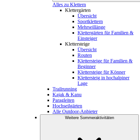
Alles zu Klettern
Klettergärten
Übersicht
Sportklettern
Mehrseillänge
Klettergärten für Familien &
Einsteiger
Klettersteige
Übersicht
Routen
Klettersteige für Familien &
Beginner
Klettersteige für Könner
Klettersteig in hochalpiner
Lage
Trailrunning
Kajak & Kanu
Paragleiten
Hochseilgärten
Alle Outdoor-Anbieter
Weitere Sommeraktivitäten