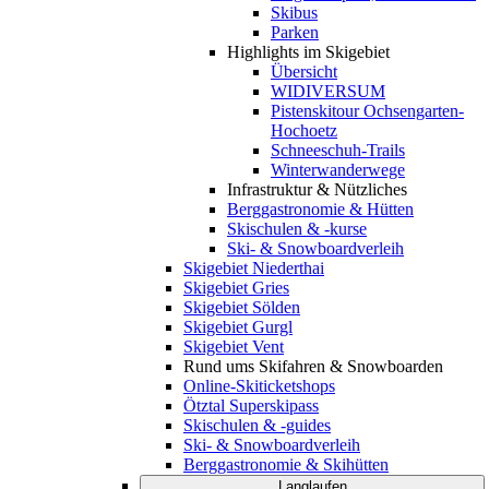
Skibus
Parken
Highlights im Skigebiet
Übersicht
WIDIVERSUM
Pistenskitour Ochsengarten-
Hochoetz
Schneeschuh-Trails
Winterwanderwege
Infrastruktur & Nützliches
Berggastronomie & Hütten
Skischulen & -kurse
Ski- & Snowboardverleih
Skigebiet Niederthai
Skigebiet Gries
Skigebiet Sölden
Skigebiet Gurgl
Skigebiet Vent
Rund ums Skifahren & Snowboarden
Online-Skiticketshops
Ötztal Superskipass
Skischulen & -guides
Ski- & Snowboardverleih
Berggastronomie & Skihütten
Langlaufen