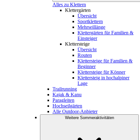
Alles zu Klettern
Klettergärten
Übersicht
Sportklettern
Mehrseillänge
Klettergärten für Familien &
Einsteiger
Klettersteige
Übersicht
Routen
Klettersteige für Familien &
Beginner
Klettersteige für Könner
Klettersteig in hochalpiner
Lage
Trailrunning
Kajak & Kanu
Paragleiten
Hochseilgärten
Alle Outdoor-Anbieter
Weitere Sommeraktivitäten