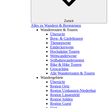
Zurück
Alles zu Wandern & Bergsteigen
Wanderrouten & Touren
Übersicht
Berg- & Gipfeltouren
Themenwege
Entdeckerwege
Hochalpine Touren
Weitwanderwege
Seilbahnwanderungen
Bike & Hike Touren
Geocaching
Alle Wanderrouten & Touren
Wandergebiete
Übersicht
Region Oetz
Region Umhausen-Niederthai
Region Längenfeld
Region Sölden
Region Gurgl
Vent