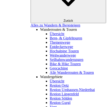
Zurück
Alles zu Wandern & Bergsteigen
Wanderrouten & Touren
Übersicht
Berg- & Gipfeltouren
Themenwege
Entdeckerwege
Hochalpine Touren
Weitwanderwege
Seilbahnwanderungen
Bike & Hike Touren
Geocaching
Alle Wanderrouten & Touren
Wandergebiete
Übersicht
Region Oetz
Region Umhausen-Niederthai
Region Längenfeld
Region Sölden
Region Gurgl
Vent