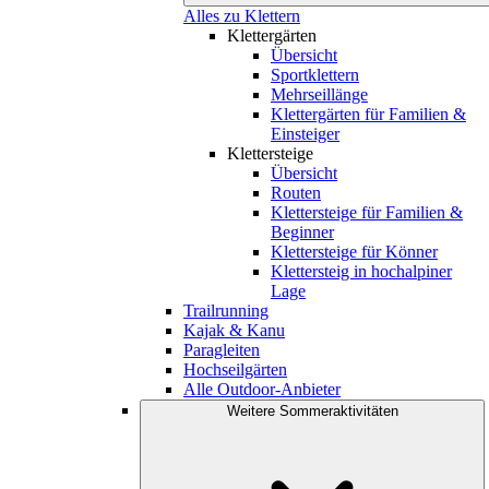
Alles zu Klettern
Klettergärten
Übersicht
Sportklettern
Mehrseillänge
Klettergärten für Familien &
Einsteiger
Klettersteige
Übersicht
Routen
Klettersteige für Familien &
Beginner
Klettersteige für Könner
Klettersteig in hochalpiner
Lage
Trailrunning
Kajak & Kanu
Paragleiten
Hochseilgärten
Alle Outdoor-Anbieter
Weitere Sommeraktivitäten