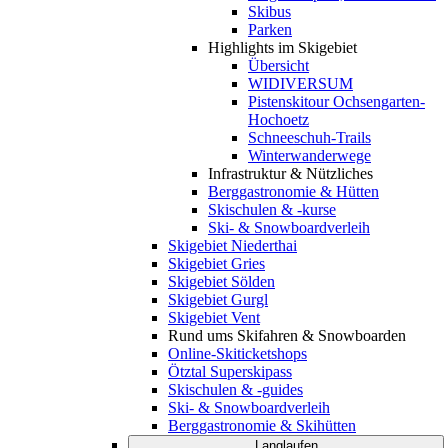
Skibus
Parken
Highlights im Skigebiet
Übersicht
WIDIVERSUM
Pistenskitour Ochsengarten-
Hochoetz
Schneeschuh-Trails
Winterwanderwege
Infrastruktur & Nützliches
Berggastronomie & Hütten
Skischulen & -kurse
Ski- & Snowboardverleih
Skigebiet Niederthai
Skigebiet Gries
Skigebiet Sölden
Skigebiet Gurgl
Skigebiet Vent
Rund ums Skifahren & Snowboarden
Online-Skiticketshops
Ötztal Superskipass
Skischulen & -guides
Ski- & Snowboardverleih
Berggastronomie & Skihütten
Langlaufen