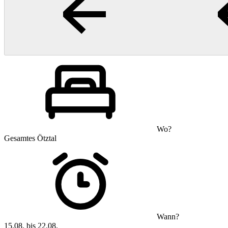
Wo?
Gesamtes Ötztal
Wann?
15.08. bis 22.08.