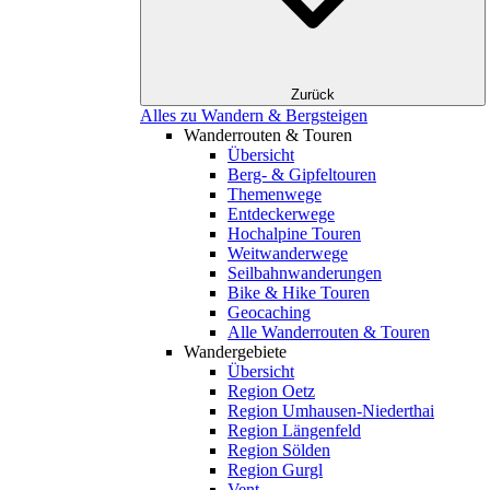
Zurück
Alles zu Wandern & Bergsteigen
Wanderrouten & Touren
Übersicht
Berg- & Gipfeltouren
Themenwege
Entdeckerwege
Hochalpine Touren
Weitwanderwege
Seilbahnwanderungen
Bike & Hike Touren
Geocaching
Alle Wanderrouten & Touren
Wandergebiete
Übersicht
Region Oetz
Region Umhausen-Niederthai
Region Längenfeld
Region Sölden
Region Gurgl
Vent