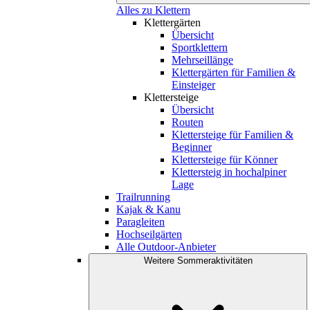
Alles zu Klettern
Klettergärten
Übersicht
Sportklettern
Mehrseillänge
Klettergärten für Familien &
Einsteiger
Klettersteige
Übersicht
Routen
Klettersteige für Familien &
Beginner
Klettersteige für Könner
Klettersteig in hochalpiner
Lage
Trailrunning
Kajak & Kanu
Paragleiten
Hochseilgärten
Alle Outdoor-Anbieter
Weitere Sommeraktivitäten