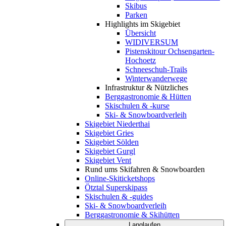
Skibus
Parken
Highlights im Skigebiet
Übersicht
WIDIVERSUM
Pistenskitour Ochsengarten-
Hochoetz
Schneeschuh-Trails
Winterwanderwege
Infrastruktur & Nützliches
Berggastronomie & Hütten
Skischulen & -kurse
Ski- & Snowboardverleih
Skigebiet Niederthai
Skigebiet Gries
Skigebiet Sölden
Skigebiet Gurgl
Skigebiet Vent
Rund ums Skifahren & Snowboarden
Online-Skiticketshops
Ötztal Superskipass
Skischulen & -guides
Ski- & Snowboardverleih
Berggastronomie & Skihütten
Langlaufen