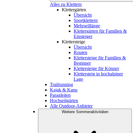
Alles zu Klettern
Klettergärten
Übersicht
Sportklettern
Mehrseillänge
Klettergärten für Familien &
Einsteiger
Klettersteige
Übersicht
Routen
Klettersteige für Familien &
Beginner
Klettersteige für Könner
Klettersteig in hochalpiner
Lage
Trailrunning
Kajak & Kanu
Paragleiten
Hochseilgärten
Alle Outdoor-Anbieter
Weitere Sommeraktivitäten