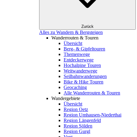
Zurück
Alles zu Wandern & Bergsteigen
Wanderrouten & Touren
Übersicht
Berg- & Gipfeltouren
Themenwege
Entdeckerwege
Hochalpine Touren
Weitwanderwege
Seilbahnwanderungen
Bike & Hike Touren
Geocaching
Alle Wanderrouten & Touren
Wandergebiete
Übersicht
Region Oetz
Region Umhausen-Niederthai
Region Längenfeld
Region Sölden
Region Gurgl
Vent