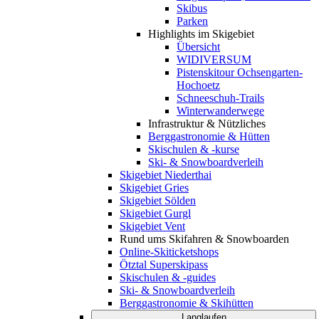
Skibus
Parken
Highlights im Skigebiet
Übersicht
WIDIVERSUM
Pistenskitour Ochsengarten-
Hochoetz
Schneeschuh-Trails
Winterwanderwege
Infrastruktur & Nützliches
Berggastronomie & Hütten
Skischulen & -kurse
Ski- & Snowboardverleih
Skigebiet Niederthai
Skigebiet Gries
Skigebiet Sölden
Skigebiet Gurgl
Skigebiet Vent
Rund ums Skifahren & Snowboarden
Online-Skiticketshops
Ötztal Superskipass
Skischulen & -guides
Ski- & Snowboardverleih
Berggastronomie & Skihütten
Langlaufen