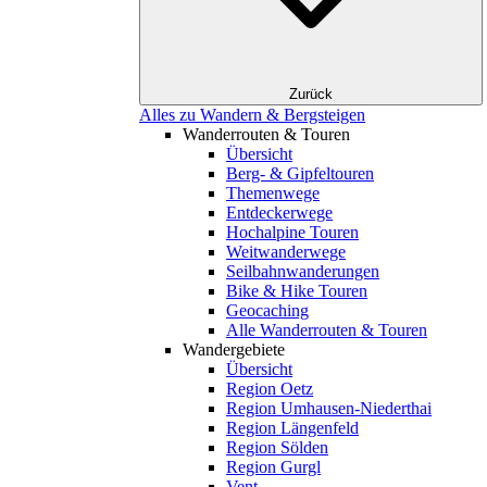
Zurück
Alles zu Wandern & Bergsteigen
Wanderrouten & Touren
Übersicht
Berg- & Gipfeltouren
Themenwege
Entdeckerwege
Hochalpine Touren
Weitwanderwege
Seilbahnwanderungen
Bike & Hike Touren
Geocaching
Alle Wanderrouten & Touren
Wandergebiete
Übersicht
Region Oetz
Region Umhausen-Niederthai
Region Längenfeld
Region Sölden
Region Gurgl
Vent