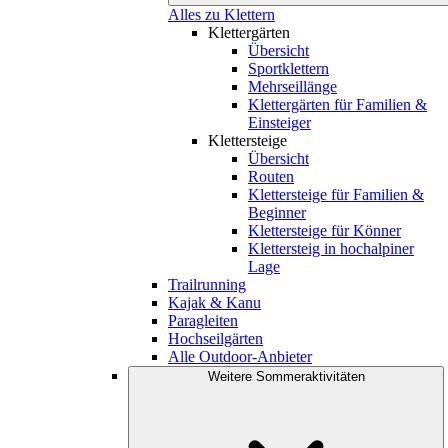
Alles zu Klettern
Klettergärten
Übersicht
Sportklettern
Mehrseillänge
Klettergärten für Familien &
Einsteiger
Klettersteige
Übersicht
Routen
Klettersteige für Familien &
Beginner
Klettersteige für Könner
Klettersteig in hochalpiner
Lage
Trailrunning
Kajak & Kanu
Paragleiten
Hochseilgärten
Alle Outdoor-Anbieter
Weitere Sommeraktivitäten