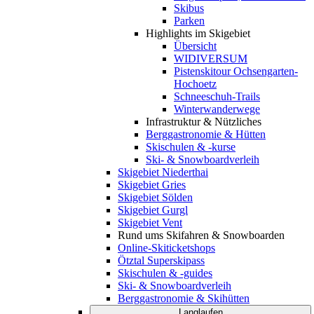
Skibus
Parken
Highlights im Skigebiet
Übersicht
WIDIVERSUM
Pistenskitour Ochsengarten-
Hochoetz
Schneeschuh-Trails
Winterwanderwege
Infrastruktur & Nützliches
Berggastronomie & Hütten
Skischulen & -kurse
Ski- & Snowboardverleih
Skigebiet Niederthai
Skigebiet Gries
Skigebiet Sölden
Skigebiet Gurgl
Skigebiet Vent
Rund ums Skifahren & Snowboarden
Online-Skiticketshops
Ötztal Superskipass
Skischulen & -guides
Ski- & Snowboardverleih
Berggastronomie & Skihütten
Langlaufen