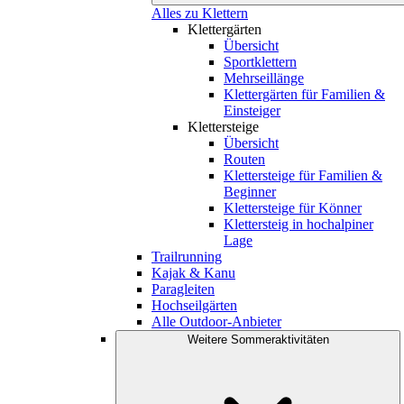
Alles zu Klettern
Klettergärten
Übersicht
Sportklettern
Mehrseillänge
Klettergärten für Familien &
Einsteiger
Klettersteige
Übersicht
Routen
Klettersteige für Familien &
Beginner
Klettersteige für Könner
Klettersteig in hochalpiner
Lage
Trailrunning
Kajak & Kanu
Paragleiten
Hochseilgärten
Alle Outdoor-Anbieter
Weitere Sommeraktivitäten