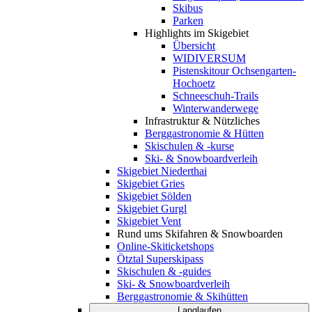
Skibus
Parken
Highlights im Skigebiet
Übersicht
WIDIVERSUM
Pistenskitour Ochsengarten-
Hochoetz
Schneeschuh-Trails
Winterwanderwege
Infrastruktur & Nützliches
Berggastronomie & Hütten
Skischulen & -kurse
Ski- & Snowboardverleih
Skigebiet Niederthai
Skigebiet Gries
Skigebiet Sölden
Skigebiet Gurgl
Skigebiet Vent
Rund ums Skifahren & Snowboarden
Online-Skiticketshops
Ötztal Superskipass
Skischulen & -guides
Ski- & Snowboardverleih
Berggastronomie & Skihütten
Langlaufen