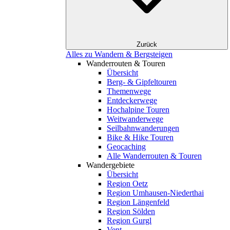
Zurück
Alles zu Wandern & Bergsteigen
Wanderrouten & Touren
Übersicht
Berg- & Gipfeltouren
Themenwege
Entdeckerwege
Hochalpine Touren
Weitwanderwege
Seilbahnwanderungen
Bike & Hike Touren
Geocaching
Alle Wanderrouten & Touren
Wandergebiete
Übersicht
Region Oetz
Region Umhausen-Niederthai
Region Längenfeld
Region Sölden
Region Gurgl
Vent