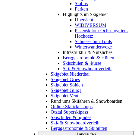
Skibus
Parken
Highlights im Skigebiet
Übersicht
WIDIVERSUM
Pistenskitour Ochsengarten-
Hochoetz
Schneeschuh-Trails
Winterwanderwege
Infrastruktur & Nützliches
Berggastronomie & Hütten
Skischulen & -kurse
Ski- & Snowboardverleih
Skigebiet Niederthai
Skigebiet Gries
Skigebiet Sölden
Skigebiet Gurgl
Skigebiet Vent
Rund ums Skifahren & Snowboarden
Online-Skiticketshops
Ötztal Superskipass
Skischulen & -guides
Ski- & Snowboardverleih
Berggastronomie & Skihütten
Langlaufen