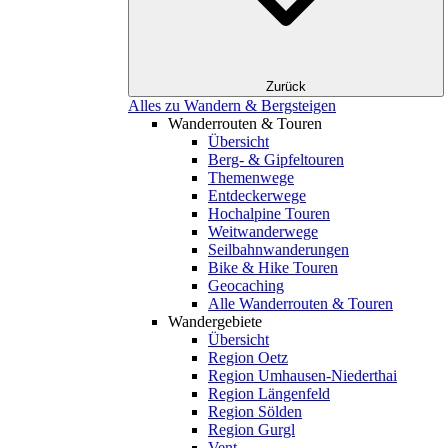
Zurück
Alles zu Wandern & Bergsteigen
Wanderrouten & Touren
Übersicht
Berg- & Gipfeltouren
Themenwege
Entdeckerwege
Hochalpine Touren
Weitwanderwege
Seilbahnwanderungen
Bike & Hike Touren
Geocaching
Alle Wanderrouten & Touren
Wandergebiete
Übersicht
Region Oetz
Region Umhausen-Niederthai
Region Längenfeld
Region Sölden
Region Gurgl
Vent