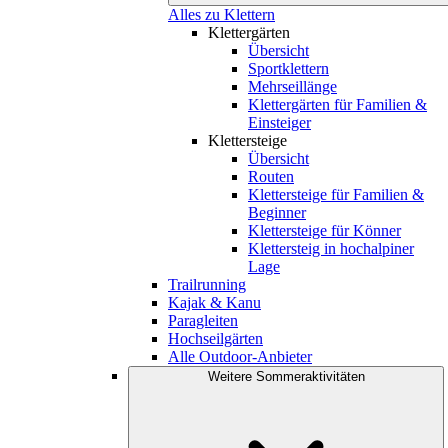
Alles zu Klettern
Klettergärten
Übersicht
Sportklettern
Mehrseillänge
Klettergärten für Familien &
Einsteiger
Klettersteige
Übersicht
Routen
Klettersteige für Familien &
Beginner
Klettersteige für Könner
Klettersteig in hochalpiner
Lage
Trailrunning
Kajak & Kanu
Paragleiten
Hochseilgärten
Alle Outdoor-Anbieter
Weitere Sommeraktivitäten