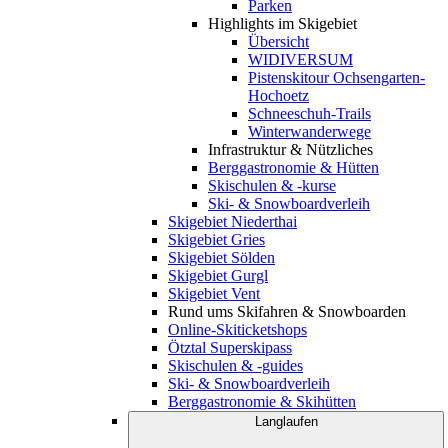
Parken
Highlights im Skigebiet
Übersicht
WIDIVERSUM
Pistenskitour Ochsengarten-
Hochoetz
Schneeschuh-Trails
Winterwanderwege
Infrastruktur & Nützliches
Berggastronomie & Hütten
Skischulen & -kurse
Ski- & Snowboardverleih
Skigebiet Niederthai
Skigebiet Gries
Skigebiet Sölden
Skigebiet Gurgl
Skigebiet Vent
Rund ums Skifahren & Snowboarden
Online-Skiticketshops
Ötztal Superskipass
Skischulen & -guides
Ski- & Snowboardverleih
Berggastronomie & Skihütten
Langlaufen