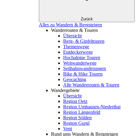
Zurück
Alles zu Wandern & Bergsteigen
Wanderrouten & Touren
Übersicht
Berg- & Gipfeltouren
Themenwege
Entdeckerwege
Hochalpine Touren
Weitwanderwege
Seilbahnwanderungen
Bike & Hike Touren
Geocaching
Alle Wanderrouten & Touren
Wandergebiete
Übersicht
Region Oetz
Region Umhausen-Niederthai
Region Längenfeld
Region Sölden
Region Gurgl
Vent
Rund ums Wandern & Bergsteigen