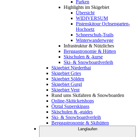
Parken
Highlights im Skigebiet
Übersicht
WIDIVERSUM
Pistenskitour Ochsengarten-
Hochoetz
Schneeschuh-Trails
Winterwanderwege
Infrastruktur & Nützliches
Berggastronomie & Hütten
Skischulen & -kurse
Ski- & Snowboardverleih
Skigebiet Niederthai
Skigebiet Gries
Skigebiet Sölden
Skigebiet Gurgl
Skigebiet Vent
Rund ums Skifahren & Snowboarden
Online-Skiticketshops
Ötztal Superskipass
Skischulen & -guides
Ski- & Snowboardverleih
Berggastronomie & Skihütten
Langlaufen