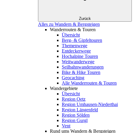
Zurück
Alles zu Wandern & Bergsteigen
Wanderrouten & Touren
Übersicht
Berg- & Gipfeltouren
Themenwege
Entdeckerwege
Hochalpine Touren
Weitwanderwege
Seilbahnwanderungen
Bike & Hike Touren
Geocaching
Alle Wanderrouten & Touren
Wandergebiete
Übersicht
Region Oetz
Region Umhausen-Niederthai
Region Längenfeld
Region Sölden
Region Gurgl
Vent
Rund ums Wandern & Bergsteigen