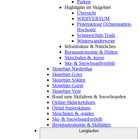
Parken
Highlights im Skigebiet
Übersicht
WIDIVERSUM
Pistenskitour Ochsengarten-
Hochoetz
Schneeschuh-Trails
Winterwanderwege
Infrastruktur & Nützliches
Berggastronomie & Hütten
Skischulen & -kurse
Ski- & Snowboardverleih
Skigebiet Niederthai
Skigebiet Gries
Skigebiet Sölden
Skigebiet Gurgl
Skigebiet Vent
Rund ums Skifahren & Snowboarden
Online-Skiticketshops
Ötztal Superskipass
Skischulen & -guides
Ski- & Snowboardverleih
Berggastronomie & Skihütten
Langlaufen