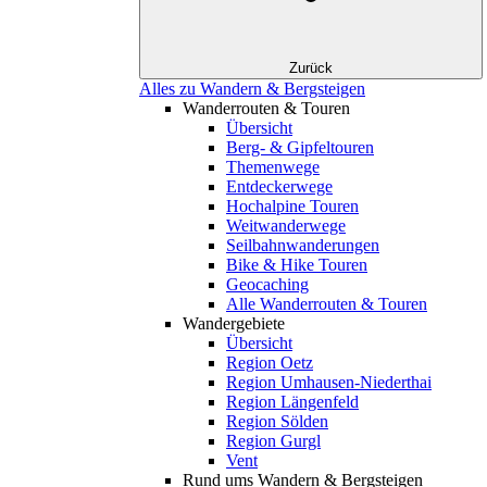
Zurück
Alles zu Wandern & Bergsteigen
Wanderrouten & Touren
Übersicht
Berg- & Gipfeltouren
Themenwege
Entdeckerwege
Hochalpine Touren
Weitwanderwege
Seilbahnwanderungen
Bike & Hike Touren
Geocaching
Alle Wanderrouten & Touren
Wandergebiete
Übersicht
Region Oetz
Region Umhausen-Niederthai
Region Längenfeld
Region Sölden
Region Gurgl
Vent
Rund ums Wandern & Bergsteigen