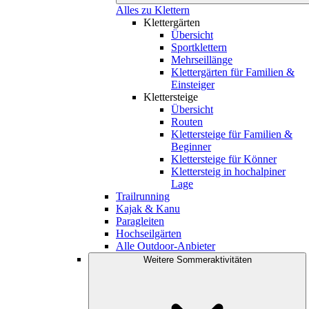
Alles zu Klettern
Klettergärten
Übersicht
Sportklettern
Mehrseillänge
Klettergärten für Familien &
Einsteiger
Klettersteige
Übersicht
Routen
Klettersteige für Familien &
Beginner
Klettersteige für Könner
Klettersteig in hochalpiner
Lage
Trailrunning
Kajak & Kanu
Paragleiten
Hochseilgärten
Alle Outdoor-Anbieter
Weitere Sommeraktivitäten