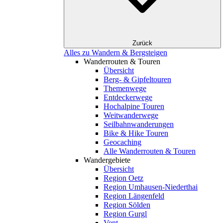
Zurück
Alles zu Wandern & Bergsteigen
Wanderrouten & Touren
Übersicht
Berg- & Gipfeltouren
Themenwege
Entdeckerwege
Hochalpine Touren
Weitwanderwege
Seilbahnwanderungen
Bike & Hike Touren
Geocaching
Alle Wanderrouten & Touren
Wandergebiete
Übersicht
Region Oetz
Region Umhausen-Niederthai
Region Längenfeld
Region Sölden
Region Gurgl
Vent