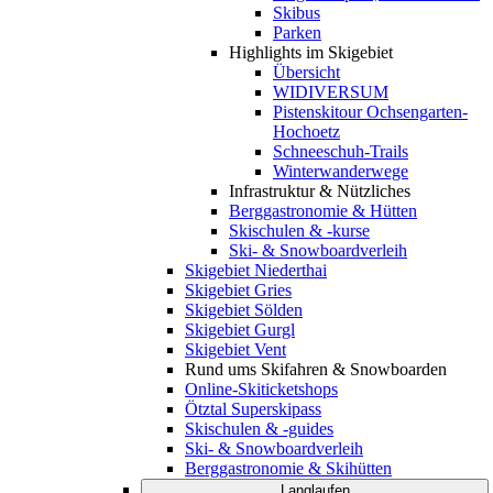
Skibus
Parken
Highlights im Skigebiet
Übersicht
WIDIVERSUM
Pistenskitour Ochsengarten-
Hochoetz
Schneeschuh-Trails
Winterwanderwege
Infrastruktur & Nützliches
Berggastronomie & Hütten
Skischulen & -kurse
Ski- & Snowboardverleih
Skigebiet Niederthai
Skigebiet Gries
Skigebiet Sölden
Skigebiet Gurgl
Skigebiet Vent
Rund ums Skifahren & Snowboarden
Online-Skiticketshops
Ötztal Superskipass
Skischulen & -guides
Ski- & Snowboardverleih
Berggastronomie & Skihütten
Langlaufen