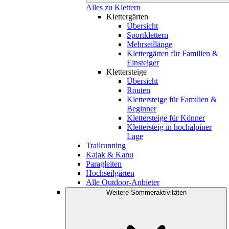
Alles zu Klettern
Klettergärten
Übersicht
Sportklettern
Mehrseillänge
Klettergärten für Familien &
Einsteiger
Klettersteige
Übersicht
Routen
Klettersteige für Familien &
Beginner
Klettersteige für Könner
Klettersteig in hochalpiner
Lage
Trailrunning
Kajak & Kanu
Paragleiten
Hochseilgärten
Alle Outdoor-Anbieter
Weitere Sommeraktivitäten