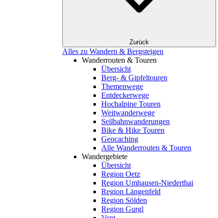
Zurück
Alles zu Wandern & Bergsteigen
Wanderrouten & Touren
Übersicht
Berg- & Gipfeltouren
Themenwege
Entdeckerwege
Hochalpine Touren
Weitwanderwege
Seilbahnwanderungen
Bike & Hike Touren
Geocaching
Alle Wanderrouten & Touren
Wandergebiete
Übersicht
Region Oetz
Region Umhausen-Niederthai
Region Längenfeld
Region Sölden
Region Gurgl
Vent