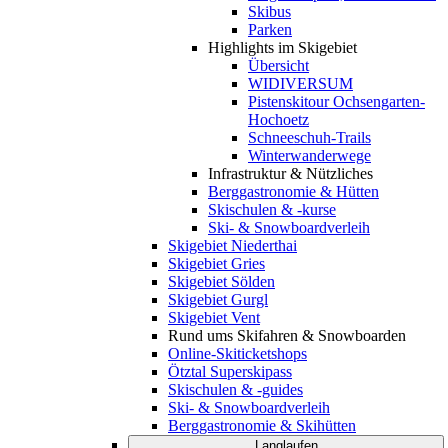
Skibus
Parken
Highlights im Skigebiet
Übersicht
WIDIVERSUM
Pistenskitour Ochsengarten-
Hochoetz
Schneeschuh-Trails
Winterwanderwege
Infrastruktur & Nützliches
Berggastronomie & Hütten
Skischulen & -kurse
Ski- & Snowboardverleih
Skigebiet Niederthai
Skigebiet Gries
Skigebiet Sölden
Skigebiet Gurgl
Skigebiet Vent
Rund ums Skifahren & Snowboarden
Online-Skiticketshops
Ötztal Superskipass
Skischulen & -guides
Ski- & Snowboardverleih
Berggastronomie & Skihütten
Langlaufen