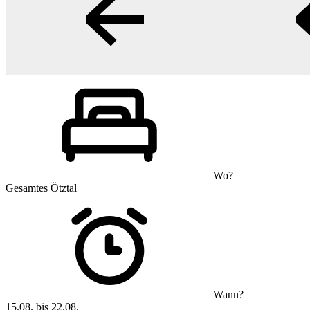
Wo?
Gesamtes Ötztal
Wann?
15.08. bis 22.08.