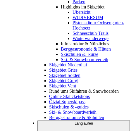
Parken
Highlights im Skigebiet
Übersicht
WIDIVERSUM
Pistenskitour Ochsengarten-
Hochoetz
Schneeschuh-Trails
Winterwanderwege
Infrastruktur & Nützliches
Berggastronomie & Hütten
Skischulen & -kurse
Ski- & Snowboardverleih
Skigebiet Niederthai
Skigebiet Gries
Skigebiet Sölden
Skigebiet Gurgl
Skigebiet Vent
Rund ums Skifahren & Snowboarden
Online-Skiticketshops
Ötztal Superskipass
Skischulen & -guides
Ski- & Snowboardverleih
Berggastronomie & Skihütten
Langlaufen