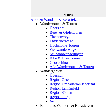
Zurück
Alles zu Wandern & Bergsteigen
Wanderrouten & Touren
Übersicht
Berg- & Gipfeltouren
Themenwege
Entdeckerwege
Hochalpine Touren
Weitwanderwege
Seilbahnwanderungen
Bike & Hike Touren
Geocaching
Alle Wanderrouten & Touren
Wandergebiete
Übersicht
Region Oetz
Region Umhausen-Niederthai
Region Längenfeld
Region Sölden
Region Gurgl
Vent
Rund ums Wandern & Bergsteigen