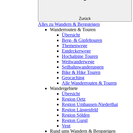
Zurück
Alles zu Wandern & Bergsteigen
Wanderrouten & Touren
Übersicht
Berg- & Gipfeltouren
Themenwege
Entdeckerwege
Hochalpine Touren
Weitwanderwege
Seilbahnwanderungen
Bike & Hike Touren
Geocaching
Alle Wanderrouten & Touren
Wandergebiete
Übersicht
Region Oetz
Region Umhausen-Niederthai
Region Längenfeld
Region Sölden
Region Gurgl
Vent
Rund ums Wandern & Bergsteigen