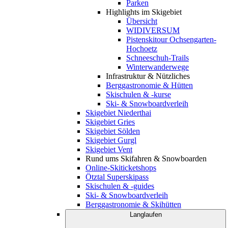
Parken
Highlights im Skigebiet
Übersicht
WIDIVERSUM
Pistenskitour Ochsengarten-
Hochoetz
Schneeschuh-Trails
Winterwanderwege
Infrastruktur & Nützliches
Berggastronomie & Hütten
Skischulen & -kurse
Ski- & Snowboardverleih
Skigebiet Niederthai
Skigebiet Gries
Skigebiet Sölden
Skigebiet Gurgl
Skigebiet Vent
Rund ums Skifahren & Snowboarden
Online-Skiticketshops
Ötztal Superskipass
Skischulen & -guides
Ski- & Snowboardverleih
Berggastronomie & Skihütten
Langlaufen