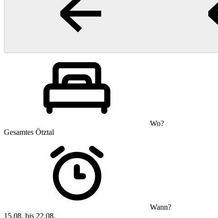
Wo?
Gesamtes Ötztal
Wann?
15.08. bis 22.08.