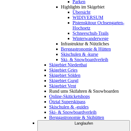
Parken
Highlights im Skigebiet
Übersicht
WIDIVERSUM
Pistenskitour Ochsengarten-
Hochoetz
Schneeschuh-Trails
Winterwanderwege
Infrastruktur & Nützliches
Berggastronomie & Hütten
Skischulen & -kurse
Ski- & Snowboardverleih
Skigebiet Niederthai
Skigebiet Gries
Skigebiet Sölden
Skigebiet Gurgl
Skigebiet Vent
Rund ums Skifahren & Snowboarden
Online-Skiticketshops
Ötztal Superskipass
Skischulen & -guides
Ski- & Snowboardverleih
Berggastronomie & Skihütten
Langlaufen