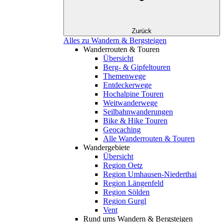
Zurück
Alles zu Wandern & Bergsteigen
Wanderrouten & Touren
Übersicht
Berg- & Gipfeltouren
Themenwege
Entdeckerwege
Hochalpine Touren
Weitwanderwege
Seilbahnwanderungen
Bike & Hike Touren
Geocaching
Alle Wanderrouten & Touren
Wandergebiete
Übersicht
Region Oetz
Region Umhausen-Niederthai
Region Längenfeld
Region Sölden
Region Gurgl
Vent
Rund ums Wandern & Bergsteigen