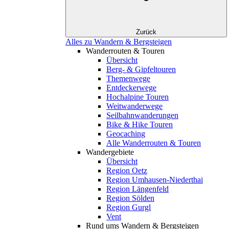
Zurück
Alles zu Wandern & Bergsteigen
Wanderrouten & Touren
Übersicht
Berg- & Gipfeltouren
Themenwege
Entdeckerwege
Hochalpine Touren
Weitwanderwege
Seilbahnwanderungen
Bike & Hike Touren
Geocaching
Alle Wanderrouten & Touren
Wandergebiete
Übersicht
Region Oetz
Region Umhausen-Niederthai
Region Längenfeld
Region Sölden
Region Gurgl
Vent
Rund ums Wandern & Bergsteigen