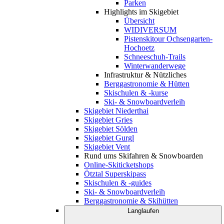
Parken
Highlights im Skigebiet
Übersicht
WIDIVERSUM
Pistenskitour Ochsengarten-
Hochoetz
Schneeschuh-Trails
Winterwanderwege
Infrastruktur & Nützliches
Berggastronomie & Hütten
Skischulen & -kurse
Ski- & Snowboardverleih
Skigebiet Niederthai
Skigebiet Gries
Skigebiet Sölden
Skigebiet Gurgl
Skigebiet Vent
Rund ums Skifahren & Snowboarden
Online-Skiticketshops
Ötztal Superskipass
Skischulen & -guides
Ski- & Snowboardverleih
Berggastronomie & Skihütten
Langlaufen