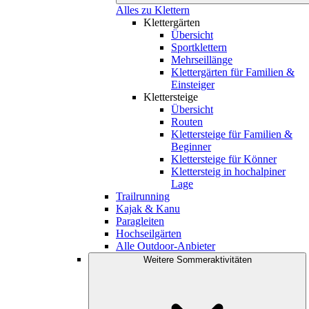
Alles zu Klettern
Klettergärten
Übersicht
Sportklettern
Mehrseillänge
Klettergärten für Familien &
Einsteiger
Klettersteige
Übersicht
Routen
Klettersteige für Familien &
Beginner
Klettersteige für Könner
Klettersteig in hochalpiner
Lage
Trailrunning
Kajak & Kanu
Paragleiten
Hochseilgärten
Alle Outdoor-Anbieter
Weitere Sommeraktivitäten