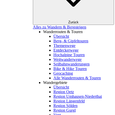
Zurück
Alles zu Wandern & Bergsteigen
Wanderrouten & Touren
Übersicht
Berg- & Gipfeltouren
Themenwege
Entdeckerwege
Hochalpine Touren
Weitwanderwege
Seilbahnwanderungen
Bike & Hike Touren
Geocaching
Alle Wanderrouten & Touren
Wandergebiete
Übersicht
Region Oetz
Region Umhausen-Niederthai
Region Längenfeld
Region Sölden
Region Gurgl
Vent