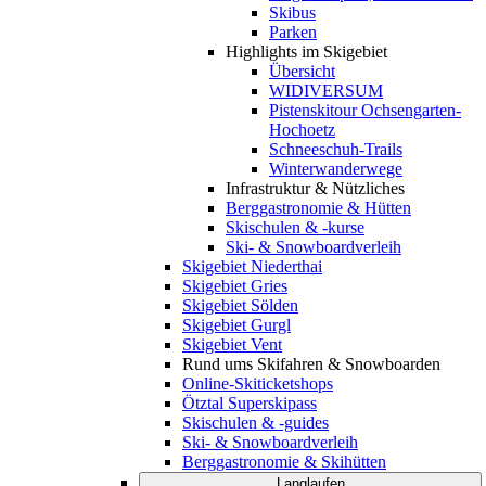
Skibus
Parken
Highlights im Skigebiet
Übersicht
WIDIVERSUM
Pistenskitour Ochsengarten-
Hochoetz
Schneeschuh-Trails
Winterwanderwege
Infrastruktur & Nützliches
Berggastronomie & Hütten
Skischulen & -kurse
Ski- & Snowboardverleih
Skigebiet Niederthai
Skigebiet Gries
Skigebiet Sölden
Skigebiet Gurgl
Skigebiet Vent
Rund ums Skifahren & Snowboarden
Online-Skiticketshops
Ötztal Superskipass
Skischulen & -guides
Ski- & Snowboardverleih
Berggastronomie & Skihütten
Langlaufen